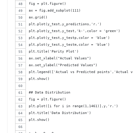
fig = plt.figure()
ax = fig.add_subplot(111)
ax.grid()
plt.plot(y_test,y_predictions,'r.') 
plt.plot(y_test,y_test,'k-',color = 'green')
plt.plot(y_test,y_testp,color = 'blue')
plt.plot(y_test,y_testm,color = 'blue')
plt.title('Parity Plot')
ax.set_xlabel("Actual Values")
ax.set_ylabel("Predicted Values")
plt.legend(['Actual vs Predicted points','Actual v
plt.show()
## Data Distribution
fig = plt.figure()
plt.plot([i for i in range(1,1461)],y,'r.')
plt.title('Data Distribution')
plt.show()