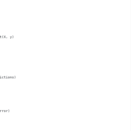
t(X, y)
ictions)
rror)