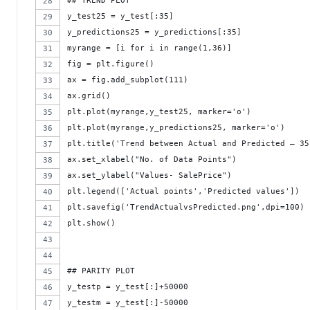
## TREND PLOT
y_test25 = y_test[:35]
y_predictions25 = y_predictions[:35]
myrange = [i for i in range(1,36)]
fig = plt.figure()
ax = fig.add_subplot(111)
ax.grid()
plt.plot(myrange,y_test25, marker='o')
plt.plot(myrange,y_predictions25, marker='o') 
plt.title('Trend between Actual and Predicted – 35
ax.set_xlabel("No. of Data Points")
ax.set_ylabel("Values- SalePrice")
plt.legend(['Actual points','Predicted values'])
plt.savefig('TrendActualvsPredicted.png',dpi=100)
plt.show()
## PARITY PLOT
y_testp = y_test[:]+50000
y_testm = y_test[:]-50000