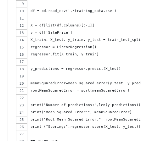
df = pd.read_csv('./training_data.csv')
X = df[list(df.columns)[:-1]]
y = df['SalePrice']
X_train, X_test, y_train, y_test = train_test_spli
regressor = LinearRegression()
regressor.fit(X_train, y_train)
y_predictions = regressor.predict(X_test)
meanSquaredError=mean_squared_error(y_test, y_pred
rootMeanSquaredError = sqrt(meanSquaredError)
print("Number of predictions:",len(y_predictions))
print("Mean Squared Error:", meanSquaredError)
print("Root Mean Squared Error:", rootMeanSquaredE
print ("Scoring:",regressor.score(X_test, y_test))