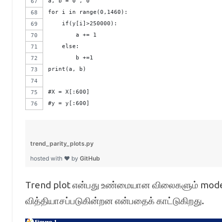
a, b = 0 , 0
for i in range(0,1460):
    if(y[i]>250000):
        a += 1
    else: 
        b +=1
print(a, b)
#X = X[:600]
#y = y[:600]
trend_parity_plots.py
hosted with ❤ by
GitHub
Trend plot என்பது உண்மையான விலைகளும் mode
வித்தியாசப்படுகின்றன என்பதைக் காட்டுகிறது.