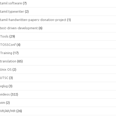
tamil software
(7)
tamil typewriter
(2)
tamil-handwritten-papers-donation-project
(1)
test-driven-development
(6)
Tools
(29)
TOSSConf
(4)
Training
(17)
translation
(65)
Unix OS
(2)
UTSC
(3)
vglug
(3)
videos
(322)
vim
(2)
VR/AR/MR
(26)