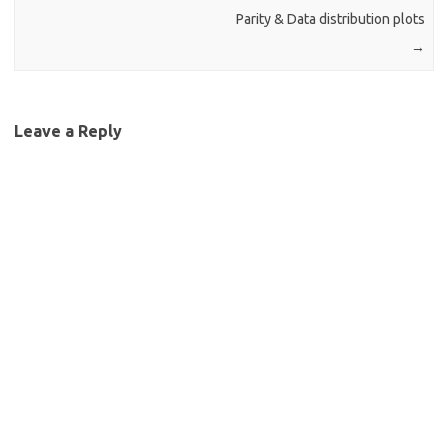
அனைவருக்கும்
Parity & Data distribution plots
கிடைக்கச்செய்தலும்.
→
நிகழ்ச்சிகள் Tamil NLP…
Leave a Reply