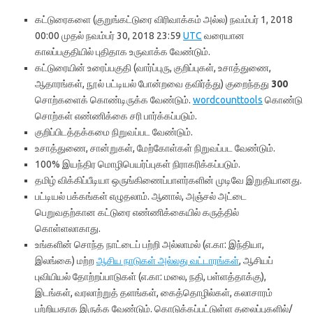
கட்டுரைகளை (குறுங்கட்டுரை விரிவாக்கம் அல்ல) நவம்பர் 1, 2018
00:00 முதல் நவம்பர் 30, 2018 23:59
UTC
வரையான
காலப்பகுதியில் புதிதாக உருவாக்க வேண்டும்.
கட்டுரையின் உரைப்பகுதி (வார்ப்புரு, குறிப்புகள், உசாத்துணை,
ஆதாரங்கள், நூல் பட்டியல் போன்றவை தவிர்த்து) குறைந்தது
300
சொற்களைக் கொண்டிருக்க வேண்டும்.
wordcounttools
கொண்டு
சொற்கள் எண்ணிக்கை சரி பார்க்கப்படும்.
குறிப்பிடத்தக்கமை நிறுவப்பட வேண்டும்.
உசாத்துணை, சான்றுகள், மேற்கோள்கள் நிறுவப்பட வேண்டும்.
100% இயந்திர மொழிபெயர்ப்புகள் நிராகரிக்கப்படும்.
தமிழ் விக்கிப்பீடியா ஒருங்கிணைப்பாளர்களின் முடிவே இறுதியானது.
பட்டியல் பக்கங்கள் எழுதலாம். ஆனால், அஞ்சல் அட்டை
பெறுவதற்கான கட்டுரை எண்ணிக்கையில் கருத்தில்
கொள்ளலாகாது.
உங்களின் சொந்த நாட்டைப் பற்றி அல்லாமல் (எ.கா: இந்தியா,
இலங்கை) மற்ற
ஆசிய நாடுகள் அல்லது வட்டாரங்கள்
, ஆசியப்
புவியியல் தோற்றப்பாடுகள் (எ.கா: மலை, நதி, பள்ளத்தாக்கு),
இடங்கள், வரலாற்றுத் தளங்கள், கைத்தொழில்கள், கலாசாரம்
பற்றியதாக இருக்க வேண்டும். கொடுக்கப்பட்டுள்ள தலைப்புகளில்/