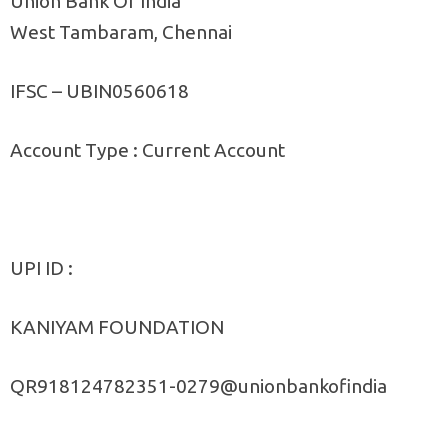
Union Bank Of India
West Tambaram, Chennai
IFSC – UBIN0560618
Account Type : Current Account
UPI ID :
KANIYAM FOUNDATION
QR918124782351-0279@unionbankofindia