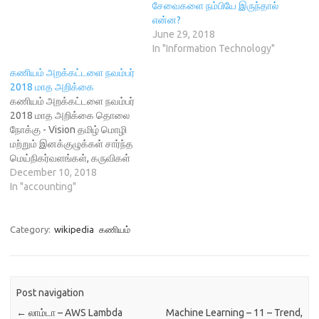
சேவைகளை நம்பியே இருந்தால்
n
d
o
i
வரும் சில பெண்
d
o
w
n
என்ன?
விக்கியர்களைப் பற்றி
o
w
)
d
June 29, 2018
w
)
o
உங்களுக்கு
)
w
In "Information Technology"
)
அறிமுகப்படுத்தப்போகிறேன்.
எனக்கு எங்க நேரமிருக்கு?
கணியம் அறக்கட்டளை நவம்பர்
குடும்பத்தைப் பார்க்கவே நேரம்
2018 மாத அறிக்கை
சரியா இருக்கு, என
கணியம் அறக்கட்டளை நவம்பர்
வீட்டிற்குள்ளேயே
2018 மாத அறிக்கை தொலை
ஒடுங்கிப்போய்விடும்
நோக்கு - Vision தமிழ் மொழி
பெண்களுக்கு இது ஓர்
மற்றும் இனக்குழுக்கள் சார்ந்த
ஊக்கமாக இருக்கலாம். 1.
மெய்நிகர்வளங்கள், கருவிகள்
பாத்திமா ரினோசா பாத்திமா
மற்றும் அறிவுத்தொகுதிகள்,
December 10, 2018
ஷைலா என்ற இயற்பெயர்
அனைவருக்கும் கட்டற்ற
In "accounting"
கொண்ட…
அணுக்கத்தில் கிடைக்கும்
சூழல் பணி இலக்கு - Mission
அறிவியல் மற்றும் சமூகப்
Category:
wikipedia
கணியம்
பொருளாதார வளர்ச்சிக்கு ஒப்ப,
தமிழ் மொழியின் பயன்பாடு
வளர்வதை உறுதிப்படுத்துவதும்,
அனைத்து அறிவுத்
Post navigation
தொகுதிகளும், வளங்களும்
←
லாம்டா – AWS Lambda
Machine Learning – 11 – Trend,
கட்டற்ற அணுக்கத்தில்