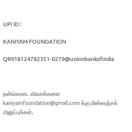
UPI ID :
KANIYAM FOUNDATION
QR918124782351-0279@unionbankofindia
நன்கொடை விவரங்களை
க்கு மின்னஞ்சல்
kaniyamfoundation@gmail.com
அனுப்புங்கள்.