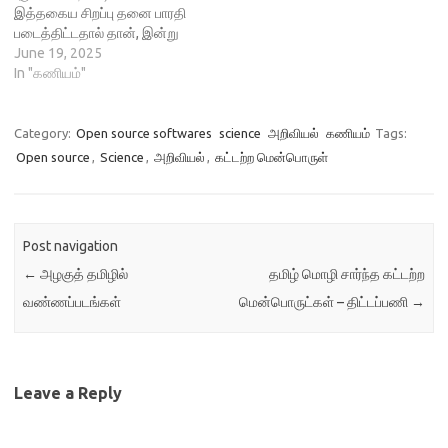
இத்தகைய சிறப்பு தனை பாரதி
மென்பொருள் விடுதலை நாள்…
படைத்திட்டதால் தான், இன்று
தமிழ் தனில் படைக்கப்படும்
June 19, 2025
கவிதைகளில், வெகுஜன
In "கணியம்"
மக்களும் உணர்ந்து கொள்ளும்
உயிரோட்டமும், கட்டற்ற
சிந்தனை வளமும் கொட்டிக்
Category:
Open source softwares
science
அறிவியல்
கணியம்
Tags:
கிடக்கிறது. அது போல,
Open source
,
Science
,
அறிவியல்
,
கட்டற்ற மென்பொருள்
உலகளாவிய அளவில் கட்டற்ற
தொழில்நுட்பம் மிகப்பெரிய
வளர்ச்சியை சந்தித்துக்
கொண்டிருக்கிறது. கட்டற்ற
Post navigation
தொழில்நுட்பம் தன்னை தமிழில்
கொண்டுவர வேண்டும் எனும்
←
அழகுத் தமிழில்
தமிழ் மொழி சார்ந்த கட்டற்ற
உயரிய நோக்கத்தோடு கணியம்
வண்ணப்படங்கள்
மென்பொருட்கள் – திட்டப்பணி
→
போன்ற பல்வேறு அமைப்புகள்…
Leave a Reply