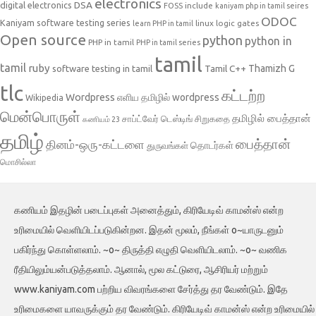
electronics
DSA
digital electronics
include
FOSS
kaniyam php in tamil seires
ODOC
Kaniyam software testing series
linux
logic gates
learn PHP in tamil
Open source
python
python in
PHP in tamil
PHP in tamil series
tamil
tamil
ruby
Tamil C++
Thamizh G
software testing in tamil
tlc
கட்டற்ற
Wordpress
எளிய தமிழில் wordpress
Wikipedia
மென்பொருள்
தமிழில் பைத்தான்
சாப்ட்வேர் டெஸ்டிங்
சிறுகதை
கணியம் 23
தமிழ்
பைத்தான்
தினம்-ஒரு-கட்டளை
தொடர்கள்
துருவங்கள்
மொசில்லா
கணியம் இதழின் படைப்புகள் அனைத்தும், கிரியேடிவ் காமன்ஸ் என்ற
உரிமையில் வெளியிடப்படுகின்றன. இதன் மூலம், நீங்கள் o~யாருடனும்
பகிர்ந்து கொள்ளலாம். ~o~ திருத்தி எழுதி வெளியிடலாம். ~o~ வணிக
ரீதியிலும்யன்படுத்தலாம். ஆனால், மூல கட்டுரை, ஆசிரியர் மற்றும்
www.kaniyam.com பற்றிய விவரங்களை சேர்த்து தர வேண்டும். இதே
உரிமைகளை யாவருக்கும் தர வேண்டும். கிரியேடிவ் காமன்ஸ் என்ற உரிமையில்