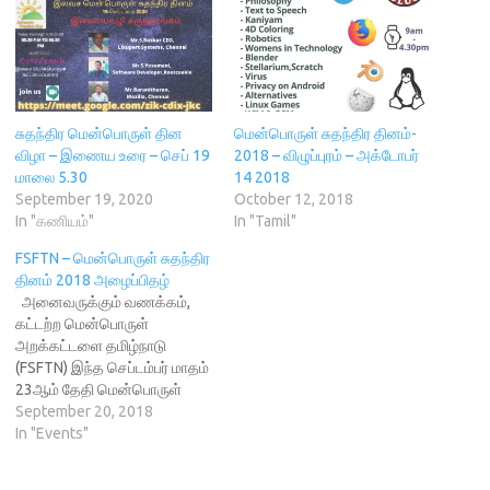
k
(
e
O
s
(
O
w
p
t
O
p
w
e
(
p
e
i
n
O
e
n
n
s
p
n
s
d
i
e
s
i
o
n
n
i
n
w
n
s
n
n
)
e
i
n
e
w
n
சுதந்திர மென்பொருள் தின
மென்பொருள் சுதந்திர தினம்-
e
w
w
n
விழா – இணைய உரை – செப் 19
2018 – விழுப்புரம் – அக்டோபர்
w
w
i
e
w
i
n
w
மாலை 5.30
14 2018
i
n
d
w
September 19, 2020
October 12, 2018
n
d
o
i
d
o
w
n
In "கணியம்"
In "Tamil"
o
w
)
d
w
)
o
)
w
FSFTN – மென்பொருள் சுதந்திர
)
தினம் 2018 அழைப்பிதழ்
அனைவருக்கும் வணக்கம்,
கட்டற்ற மென்பொருள்
அறக்கட்டளை தமிழ்நாடு
(FSFTN) இந்த செப்டம்பர் மாதம்
23ஆம் தேதி மென்பொருள்
சுதந்திர தினத்தை கொண்டாட
September 20, 2018
உள்ளது. சுதந்திர மென்பொருள்
In "Events"
தினமானது உலகெங்கிளும்
உள்ள கட்டற்ற மென்பொருள்