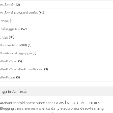
பைத்தான்
(42)
பைத்தான் படிக்கலாம் வாங்க
(30)
மறைவு
(1)
மின்னணுவியல்
(52)
முத்து
(83)
மேககணினி(Cloud)
(1)
மோசில்லா பொதுக்குரல்
(9)
விக்கிப்பீடியா
(5)
விக்கிப்பீடியா:விக்கி மின்மினிகள்
(3)
விக்கிமூலம்
(5)
குறிச்சொற்கள்
basic electronics
AWS
android opensource series
Android
daily electronics
deep-learning
Blogging
css
C programming in tamil