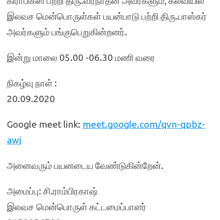
கிராபிக்‌ஸ் பற்றி திரு.வீரநாதன் அவர்களும், கல்வியில்
இலவச மென்பொருள்கள் பயன்பாடு பற்றி திரு.பாஸ்கர்
அவர்களும் பங்குபெறுகின்றனர்.
இன்று மாலை 05.00 -06.30 மணி வரை
நிகழ்வு நாள் :
20.09.2020
Google meet link:
meet.google.com/qvn-qpbz-
awj
அனைவரும் பயனடைய வேண்டுகின்றேன்.
அமைப்பு: சி.ராம்பிரகாஷ்
இலவச மென்பொருள் கட்டமைப்பாளர்