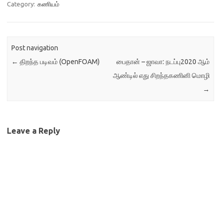
ஆர்வலர்கள், பள்ளி, கல்லூரி
Category:
கணியம்
மாணவர்கள்,
ஆராய்ச்சியாளர்கள்,
பொதுமக்கள் ஒன்றாக கூடி,
சுதந்திர மென்பொருள், சுதந்திர
Post navigation
கலாச்சாரம், சுதந்திர
←
திறந்த படிவம் (OpenFOAM)
பைதான் – ஜாவா: நடப்பு2020 ஆம்
வன்பொருள், கருவிகள் பற்றி
விவாதித்து, உரையாடி,
ஆண்டில் எது சிறந்தகணினி மொழி
பயன்படுத்தி காட்டும் நாள்.
→
இங்கு 15-20 நிலையகங்கள்
(Stalls)…
Leave a Reply