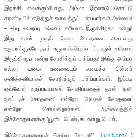
,
இறக்கி வைக்கும்போது
அம்மா இரண்டு சொட்டு
கரண்டியில் எடுத்துச் சுவைத்துப் பார்ப்பார்கள் அல்லவா
–
,
!
உப்பு
உறைப்பு எல்லாம் சரியாக இருக்கிறதா என்று
!
இது தான் முதல் நிலை சோதனை
அதாவது
உருவாக்குநரே தாம் உருவாக்கியுள்ள பொருள் சரியாக
!
இருக்கிறதா என்று சோதித்துப் பார்ப்பது
இங்கு அம்மா
எல்லா வகை உணவையும் சமைத்த பின்னர்
!
தனித்தனியாகச் சோதித்துப் பார்ப்பார்கள்
இப்படி
‘
ஒவ்வோர் உருப்படியாகச் சோதிப்பதைத் தான்
தனி
‘
‘
‘
உருப்படிச் சோதனை
என்றோ
அலகுச் சோதனை
.
என்றோ சொல்கிறார்கள்
ஆங்கிலத்தில்
‘
‘
.
இச்சோதனைக்கு
யூனிட் டெஸ்டிங்
என்று பெயர்
,
(
junit.org/
)
இச்சோதனையைச் செய்ய
ஜேயூனிட்