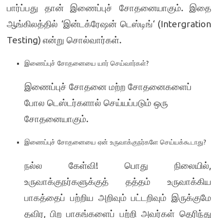
.
பார்ப்பது தான் இணைப்புச் சோதனையாகும்
இதை
‘
‘ (Intergration
ஆங்கிலத்தில்
இன்டக்ரேஷன் டெஸ்டிங்
Testing)
.
என்று சொல்வார்கள்
?
இணைப்புச் சோதனையை யார் செய்வார்கள்
இணைப்புச் சோதனை மற்ற சோதனைகளைப்
போல டெஸ்டர்களால் செய்யப்படும் ஒரு
.
சோதனையாகும்
?
இணைப்புச் சோதனையை ஏன் உருவாக்குநர்களே செய்யக்கூடாது
!
,
நல்ல கேள்வி
பொது நிலையில்
உருவாக்குநர்களுக்குத் தத்தம் உருவாக்கிய
பாகத்தைப் பற்றிய அறிவும் பட்டறிவும் இருக்குமே
,
தவிர
பிற பாகங்களைப் பற்றி அவர்கள் தெரிந்து