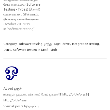
கேஸ்களை எழுதுவதற்கு
சோதனைகளை(Software
வாடிக்கையாளர் தேவை
Testing - Types) இரண்டு
ஆவணத்தை அடிப்படையாக
வகைகளாகப் பிரிக்கலாம்.
எடுத்துக் கொள்வார்கள்
நிலைத்த வகை சோதனை
என்பதையும் பார்த்து விட்டோம்.
(Static Testing) இயக்க வகை
October 28, 2019
உருவாக்குநர்கள்
சோதனை(Dynamic Testing)
In "software testing"
மென்பொருளை உருவாக்கி
நிலைத்த வகை சோதனை
முடித்ததும் டெஸ்டர்கள்
(Static Testing): நிலைத்த
ஏற்கெனவே எழுதி
வகை சோதனை என்பது
Category:
software testing
முத்து
Tags:
drive
,
Integration testing
,
வைத்திருக்கும் டெஸ்ட்
உண்மையில் மென்பொருளைச்
Junit
,
software testing in tamil
,
stub
கேஸ்களின் துணை…
சோதிப்பது அன்று!
மென்பொருளின் நிரல்(Code),
தேவை
ஆவணங்கள்(Requirement
Documents), வடிவமைப்பு
ஆவணங்கள்(Design
Documents) ஆகியவற்றைச்
சோதிப்பது ஆகும்.
About ஓஜஸ்
மென்பொருளைச் சோதிப்பது
உங்களுள் ஒருவன். உங்களைப் போல் ஒருவன்!!! http://bit.ly/ojas9 |
என்பது மென்பொருளின்
http://bit.ly/isaai
பயனைப் பொருத்து மாறும்.
View all posts by ஓஜஸ்
→
ஆனால்,…