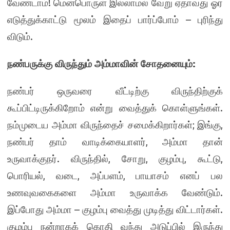
!
வேண்டாம்
மென்பொருள் இல்லாமல் வேறு ஏதாவது ஓர்
–
எடுத்துக்காட்டு மூலம் இதைப் பார்ப்போம்
புரிந்து
.
விடும்
:
நண்பருக்கு விருந்தும் அம்மாவின் சோதனையும்
நண்பர் ஒருவரை வீட்டிற்கு விருந்திற்குக்
.
கூப்பிட்டிருக்கிறோம் என்று வைத்துக் கொள்ளுங்கள்
;
,
நம்முடைய அம்மா விருந்தைச் சமைக்கிறார்கள்
இங்கு
,
நண்பர் தாம் வாடிக்கையாளர்
அம்மா தான்
.
,
,
,
,
உருவாக்குநர்
விருந்தில்
சோறு
குழம்பு
கூட்டு
,
,
,
பொரியல்
வடை
அப்பளம்
பாயாசம் எனப் பல
.
உணவுவகைகளை அம்மா உருவாக்க வேண்டும்
–
.
இப்போது அம்மா
குழம்பு வைத்து முடித்து விட்டார்கள்
குழம்பு நன்றாகக் கொதி வந்து அடுப்பில் இருந்து