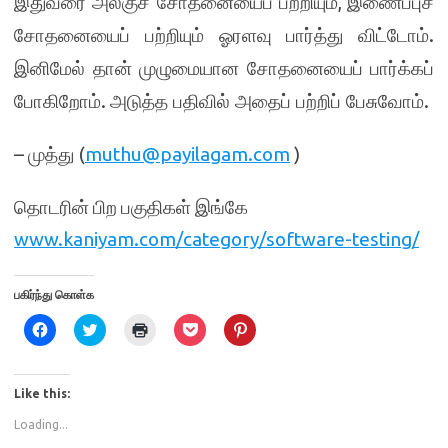
,
இதுவரை அலகுச் சோதனையைப் பற்றியும்
இணைப்புச்
.
சோதனையைப் பற்றியும் ஓரளவு பார்த்து விட்டோம்
இனிமேல் தான் முழுமையான சோதனையைப் பார்க்கப்
.
.
போகிறோம்
அடுத்த பதிவில் அதைப் பற்றிப் பேசுவோம்
–
(
muthu@payilagam.com
)
முத்து
தொடரின் பிற பகுதிகள் இங்கே
www.kaniyam.com/category/software-testing/
பகிர்ந்து கொள்க
C
C
C
C
C
l
l
l
l
l
i
i
i
i
i
c
c
c
c
c
k
k
k
k
k
t
t
t
t
t
Like this:
o
o
o
o
o
s
s
p
s
s
Loading...
h
h
r
h
h
a
a
i
a
a