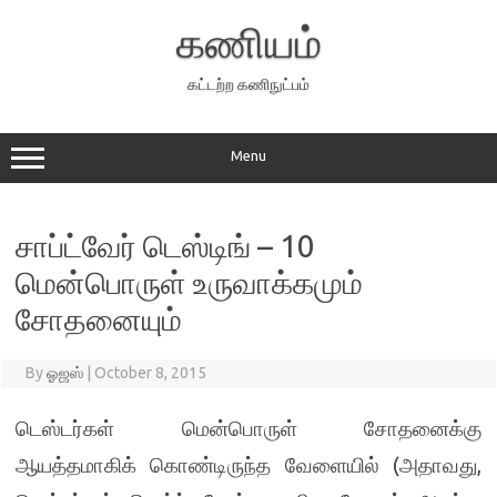
Skip
to
கணியம்
content
கட்டற்ற கணிநுட்பம்
Menu
சாப்ட்வேர் டெஸ்டிங் – 10
மென்பொருள் உருவாக்கமும்
சோதனையும்
By
ஓஜஸ்
|
October 8, 2015
டெஸ்டர்கள் மென்பொருள் சோதனைக்கு
(
,
ஆயத்தமாகிக் கொண்டிருந்த வேளையில்
அதாவது