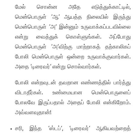
,
மேல் சொன்ன அதே எடுத்துக்காட்டில்
‘
‘
மென்பொருள்
ஆ
ஆயத்த நிலையில் இருந்து
‘
‘
மென்பொருள்
அ
இன்னும் உருவாக்கப்படவில்லை
.
என்று வைத்துக் கொள்ளுங்கள்
அப்போது
‘
‘
மென்பொருள்
அ
விற்கு மாற்றாகத் தற்காலிகப்
.
போலி மென்பொருள் ஒன்றை உருவாக்குவார்கள்
‘
‘
.
அதை
டிரைவர்
என்று சொல்வார்கள்
போலி என்றவுடன் தவறான எண்ணத்தில் பார்த்து
.
விடாதீர்கள்
உண்மையான மென்பொருளைப்
.
போலவே இருப்பதால் அதைப் போலி என்கிறோம்
!
அவ்வளவுதான்
,
‘
‘, ‘
‘
சரி
இந்த
ஸ்டப்
டிரைவர்
ஆகியவற்றைத்