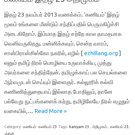
இதழ் 23 நவம்பர் 2013 வணக்கம். ‘கணியம்‘ இதழ்
மூலம் உங்களை மீண்டும் சந்திப்பதில் பெருமகிழ்ச்சி
அடைகிறோம். இம்மாத இதழ் சற்றே கால தாமதமாக
வெளிவருகிறது. மன்னிக்கவும். சென்ற வாரம்,
சான்பிரான்சிஸ்கோ நகரில், எழில் [
ezhillang.org
]
எனும் தமிழ் நிரல் மொழியை உருவாக்கிய, முத்து
அவர்களை சந்தித்தேன். தமிழுக்காய் பல செயல்களை
ஆர்வமுடன் செய்யும் இளைஞர். கல்லூரிக் கல்வி
கணிணித்துறையாய் இல்லாத போதிலும், தானே
பல்வேறு நுட்பங்களைக் கற்று, தமிழிலேயே நிரல் எழுதும்
வகையில்,…
Read More »
Category:
கணியம்
கணியம் 23
Tags:
kaniyam 23
,
அறிமுகம்
,
கணியம் 23
,
ஸ்ரீனி