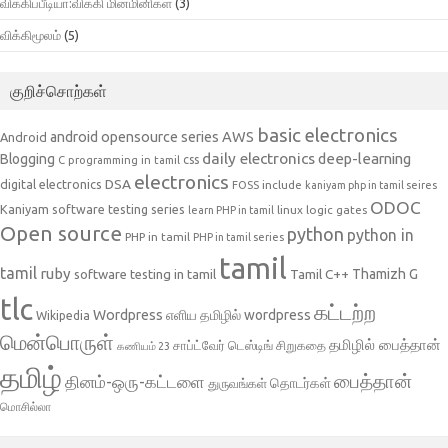
விக்கிப்பீடியா:விக்கி மின்மினிகள்
(3)
விக்கிமூலம்
(5)
குறிச்சொற்கள்
basic electronics
AWS
android opensource series
Android
daily electronics
deep-learning
Blogging
css
C programming in tamil
electronics
DSA
digital electronics
include
FOSS
kaniyam php in tamil seires
ODOC
Kaniyam software testing series
linux
logic gates
learn PHP in tamil
Open source
python
python in
PHP in tamil
PHP in tamil series
tamil
tamil
ruby
Tamil C++
Thamizh G
software testing in tamil
tlc
கட்டற்ற
Wordpress
எளிய தமிழில் wordpress
Wikipedia
மென்பொருள்
தமிழில் பைத்தான்
சாப்ட்வேர் டெஸ்டிங்
சிறுகதை
கணியம் 23
தமிழ்
பைத்தான்
தினம்-ஒரு-கட்டளை
தொடர்கள்
துருவங்கள்
மொசில்லா