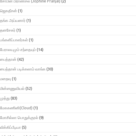
சோபின் பிராண்சல் (Jophine Pranjal)
(2)
ஜெகதீசன்
(1)
தங்க அய்யனார்
(1)
தனசேகர்
(1)
பங்களிப்பாளர்கள்
(1)
பேராலயமும் சந்தையும்
(14)
பைத்தான்
(42)
பைத்தான் படிக்கலாம் வாங்க
(30)
மறைவு
(1)
மின்னணுவியல்
(52)
முத்து
(83)
மேககணினி(Cloud)
(1)
மோசில்லா பொதுக்குரல்
(9)
விக்கிப்பீடியா
(5)