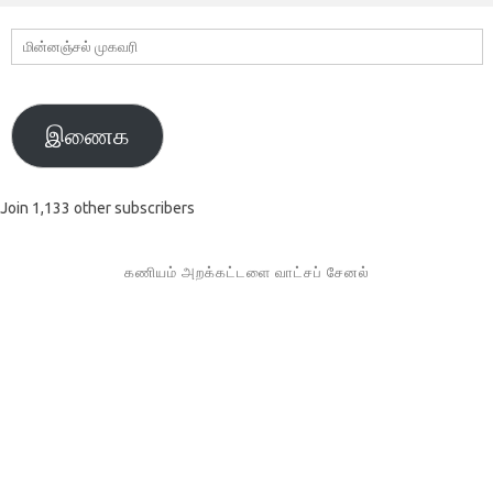
மின்னஞ்சல்
முகவரி
இணைக
Join 1,133 other subscribers
கணியம் அறக்கட்டளை வாட்சப் சேனல்