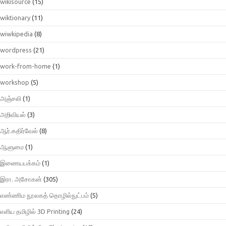
wikisource
(15)
wiktionary
(11)
wiwkipedia
(8)
wordpress
(21)
work-from-home
(1)
workshop
(5)
அஞ்சலி
(1)
அறிவியல்
(3)
ஆர்.கதிர்வேல்
(8)
ஆளுமை
(1)
இணையபக்கம்
(1)
இரா. அசோகன்
(305)
எண்ணிம நூலகத் தொழில்நுட்பம்
(5)
எளிய தமிழில் 3D Printing
(24)