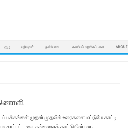
குழு
பதிவுகள்
ஒலியோடை
கணியம் அறக்கட்டளை
ABOUT
காணொளி
பக்கங்கள் முதன் முதலில் உரைகளை மட்டுமே காட்டி
லதரப்பட்ட ஊடகங்களைக் காட்டுகின்றன.