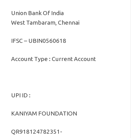
Union Bank Of India
West Tambaram, Chennai
IFSC – UBIN0560618
Account Type : Current Account
UPI ID :
KANIYAM FOUNDATION
QR918124782351-