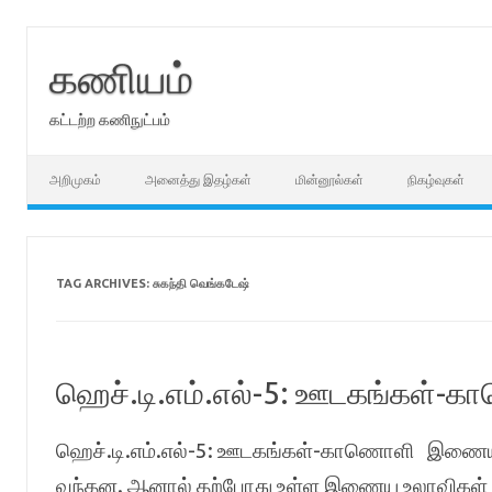
Skip
to
content
கணியம்
கட்டற்ற கணிநுட்பம்
அறிமுகம்
அனைத்து இதழ்கள்
மின்னூல்கள்
நிகழ்வுகள்
TAG ARCHIVES:
சுகந்தி வெங்கடேஷ்
ஹெச்.டி.எம்.எல்-5: ஊடகங்கள்-
ஹெச்.டி.எம்.எல்-5: ஊடகங்கள்-காணொளி இணையப் 
வந்தன. ஆனால் தற்போது உள்ள இணைய உலாவிகள் ப