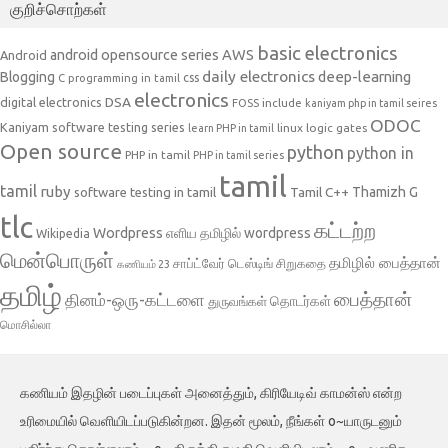
குறிச்சொற்கள்
basic electronics
AWS
android opensource series
Android
daily electronics
deep-learning
Blogging
css
C programming in tamil
electronics
DSA
digital electronics
include
FOSS
kaniyam php in tamil seires
ODOC
Kaniyam software testing series
linux
logic gates
learn PHP in tamil
Open source
python
python in
PHP in tamil
PHP in tamil series
tamil
tamil
ruby
Tamil C++
Thamizh G
software testing in tamil
tlc
கட்டற்ற
Wordpress
எளிய தமிழில் wordpress
Wikipedia
மென்பொருள்
தமிழில் பைத்தான்
சாப்ட்வேர் டெஸ்டிங்
சிறுகதை
கணியம் 23
தமிழ்
பைத்தான்
தினம்-ஒரு-கட்டளை
தொடர்கள்
துருவங்கள்
மொசில்லா
கணியம் இதழின் படைப்புகள் அனைத்தும், கிரியேடிவ் காமன்ஸ் என்ற
உரிமையில் வெளியிடப்படுகின்றன. இதன் மூலம், நீங்கள் o~யாருடனும்