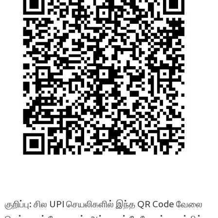
குறிப்பு: சில UPI செயலிகளில் இந்த QR Code வேலை