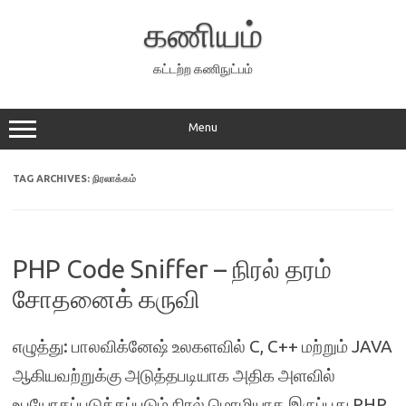
Skip
to
கணியம்
content
கட்டற்ற கணிநுட்பம்
Menu
TAG ARCHIVES:
நிரலாக்கம்
PHP Code Sniffer – நிரல் தரம்
சோதனைக் கருவி
எழுத்து: பாலவிக்னேஷ் உலகளவில் C, C++ மற்றும் JAVA
ஆகியவற்றுக்கு அடுத்தபடியாக அதிக அளவில்
உபயோகப்படுத்தப்படும் நிரல் மொழியாக இருப்பது PHP.