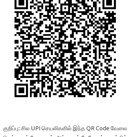
குறிப்பு: சில UPI செயலிகளில் இந்த QR Code வேலை