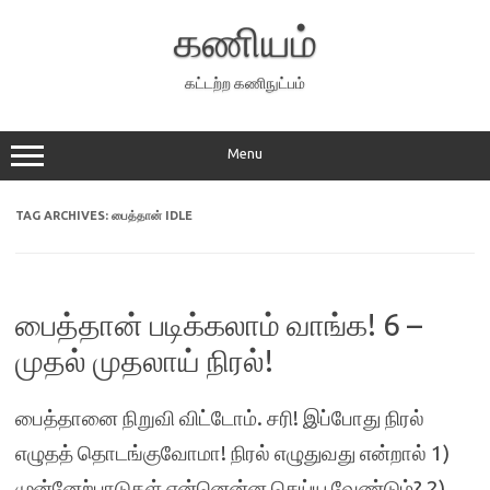
Skip
to
கணியம்
content
கட்டற்ற கணிநுட்பம்
Menu
TAG ARCHIVES:
பைத்தான் IDLE
பைத்தான் படிக்கலாம் வாங்க! 6 –
முதல் முதலாய் நிரல்!
பைத்தானை நிறுவி விட்டோம். சரி! இப்போது நிரல்
எழுதத் தொடங்குவோமா! நிரல் எழுதுவது என்றால் 1)
முன்னேற்பாடுகள் என்னென்ன செய்ய வேண்டும்? 2)