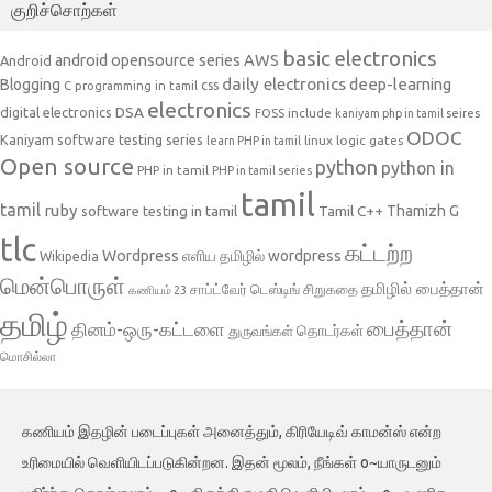
குறிச்சொற்கள்
basic electronics
AWS
android opensource series
Android
daily electronics
deep-learning
Blogging
css
C programming in tamil
electronics
DSA
digital electronics
include
FOSS
kaniyam php in tamil seires
ODOC
Kaniyam software testing series
linux
logic gates
learn PHP in tamil
Open source
python
python in
PHP in tamil
PHP in tamil series
tamil
tamil
ruby
Tamil C++
Thamizh G
software testing in tamil
tlc
கட்டற்ற
Wordpress
எளிய தமிழில் wordpress
Wikipedia
மென்பொருள்
தமிழில் பைத்தான்
சாப்ட்வேர் டெஸ்டிங்
சிறுகதை
கணியம் 23
தமிழ்
பைத்தான்
தினம்-ஒரு-கட்டளை
தொடர்கள்
துருவங்கள்
மொசில்லா
கணியம் இதழின் படைப்புகள் அனைத்தும், கிரியேடிவ் காமன்ஸ் என்ற
உரிமையில் வெளியிடப்படுகின்றன. இதன் மூலம், நீங்கள் o~யாருடனும்