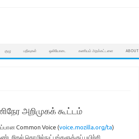
குழு
பதிவுகள்
ஒலியோடை
கணியம் அறக்கட்டளை
ABOUT
நேர அறிமுகக் கூட்டம்
ுப்பான Common Voice (
voice.mozilla.org/ta
)
ண்டறிதல் தொழில்நுட்பங்களுக்குப் பயிற்சி