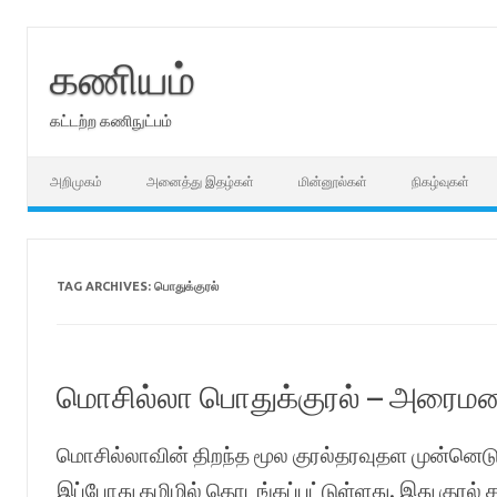
Skip
to
content
கணியம்
கட்டற்ற கணிநுட்பம்
அறிமுகம்
அனைத்து இதழ்கள்
மின்னூல்கள்
நிகழ்வுகள்
TAG ARCHIVES:
பொதுக்குரல்
மொசில்லா பொதுக்குரல் – அரைமணி
மொசில்லாவின் திறந்த மூல குரல்தரவுதள முன்னெட
இப்போது தமிழில் தொடங்கப்பட்டுள்ளது. இது குரல் க