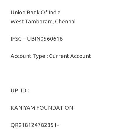
Union Bank Of India
West Tambaram, Chennai
IFSC – UBIN0560618
Account Type : Current Account
UPI ID :
KANIYAM FOUNDATION
QR918124782351-