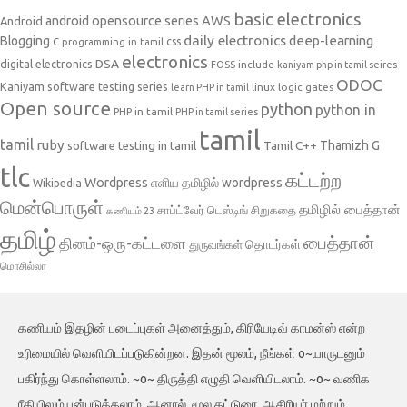
basic electronics
AWS
android opensource series
Android
daily electronics
deep-learning
Blogging
css
C programming in tamil
electronics
DSA
digital electronics
include
FOSS
kaniyam php in tamil seires
ODOC
Kaniyam software testing series
linux
logic gates
learn PHP in tamil
Open source
python
python in
PHP in tamil
PHP in tamil series
tamil
tamil
ruby
Tamil C++
Thamizh G
software testing in tamil
tlc
கட்டற்ற
Wordpress
எளிய தமிழில் wordpress
Wikipedia
மென்பொருள்
தமிழில் பைத்தான்
சாப்ட்வேர் டெஸ்டிங்
சிறுகதை
கணியம் 23
தமிழ்
பைத்தான்
தினம்-ஒரு-கட்டளை
தொடர்கள்
துருவங்கள்
மொசில்லா
கணியம் இதழின் படைப்புகள் அனைத்தும், கிரியேடிவ் காமன்ஸ் என்ற
உரிமையில் வெளியிடப்படுகின்றன. இதன் மூலம், நீங்கள் o~யாருடனும்
பகிர்ந்து கொள்ளலாம். ~o~ திருத்தி எழுதி வெளியிடலாம். ~o~ வணிக
ரீதியிலும்யன்படுத்தலாம். ஆனால், மூல கட்டுரை, ஆசிரியர் மற்றும்