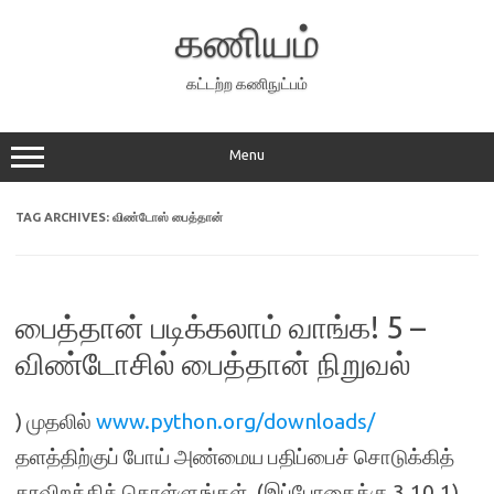
Skip
to
கணியம்
content
கட்டற்ற கணிநுட்பம்
Menu
TAG ARCHIVES:
விண்டோஸ் பைத்தான்
பைத்தான் படிக்கலாம் வாங்க! 5 –
விண்டோசில் பைத்தான் நிறுவல்
) முதலில்
www.python.org/downloads/
தளத்திற்குப் போய் அண்மைய பதிப்பைச் சொடுக்கித்
தரவிறக்கிக் கொள்ளுங்கள். (இப்போதைக்கு 3.10.1)