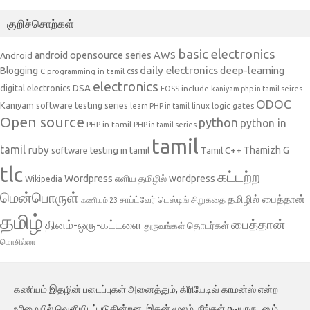
குறிச்சொற்கள்
basic electronics
AWS
android opensource series
Android
daily electronics
deep-learning
Blogging
css
C programming in tamil
electronics
DSA
digital electronics
include
FOSS
kaniyam php in tamil seires
ODOC
Kaniyam software testing series
linux
logic gates
learn PHP in tamil
Open source
python
python in
PHP in tamil
PHP in tamil series
tamil
tamil
ruby
Tamil C++
Thamizh G
software testing in tamil
tlc
கட்டற்ற
Wordpress
எளிய தமிழில் wordpress
Wikipedia
மென்பொருள்
தமிழில் பைத்தான்
சாப்ட்வேர் டெஸ்டிங்
சிறுகதை
கணியம் 23
தமிழ்
பைத்தான்
தினம்-ஒரு-கட்டளை
தொடர்கள்
துருவங்கள்
மொசில்லா
கணியம் இதழின் படைப்புகள் அனைத்தும், கிரியேடிவ் காமன்ஸ் என்ற
உரிமையில் வெளியிடப்படுகின்றன. இதன் மூலம், நீங்கள் o~யாருடனும்