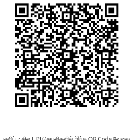
குறிப்பு: சில UPI செயலிகளில் இந்த QR Code வேலை