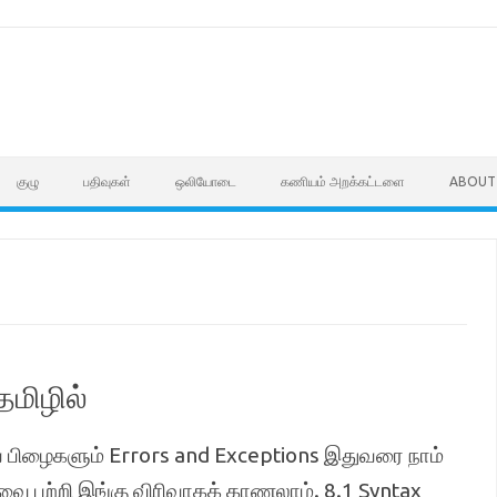
குழு
பதிவுகள்
ஒலியோடை
கணியம் அறக்கட்டளை
ABOUT
தமிழில்
ப் பிழைகளும் Errors and Exceptions இதுவரை நாம்
அவை பற்றி இங்கு விரிவாகக் காணலாம். 8.1 Syntax