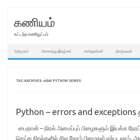
Skip
to
content
கணியம்
கட்டற்ற கணிநுட்பம்
அறிமுகம்
அனைத்து இதழ்கள்
மின்னூல்கள்
நிகழ்வுகள்
TAG ARCHIVES:
ஸ்ரீனி PYTHON SERIES
Python – errors and exceptions 
பைதான் – நிரல் அமைப்புப் பிழைகளும் இயக்க நேர
செய்த நிரல்களில் சில நேரம் பிழைகள் ஏற்படலாம். 