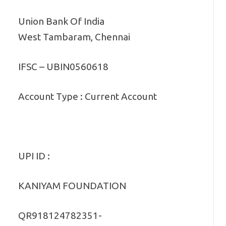
Union Bank Of India
West Tambaram, Chennai
IFSC – UBIN0560618
Account Type : Current Account
UPI ID :
KANIYAM FOUNDATION
QR918124782351-