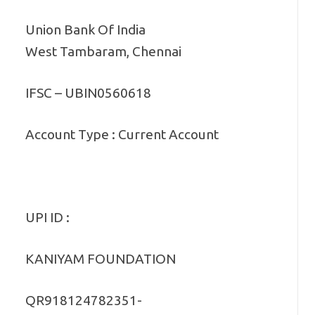
Union Bank Of India
West Tambaram, Chennai
IFSC – UBIN0560618
Account Type : Current Account
UPI ID :
KANIYAM FOUNDATION
QR918124782351-