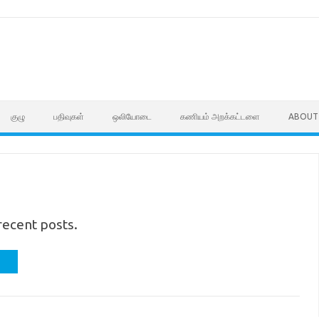
குழு
பதிவுகள்
ஒலியோடை
கணியம் அறக்கட்டளை
ABOUT
recent posts.