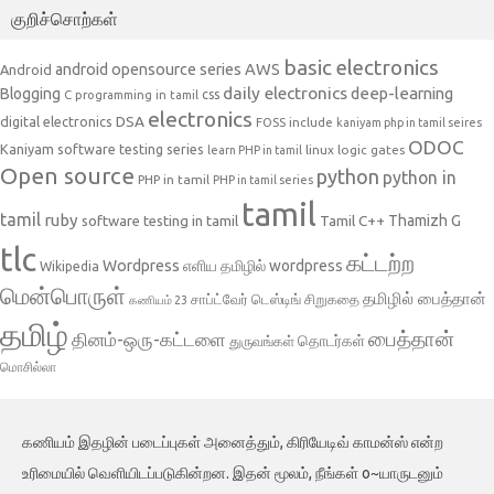
குறிச்சொற்கள்
basic electronics
AWS
android opensource series
Android
daily electronics
deep-learning
Blogging
css
C programming in tamil
electronics
DSA
digital electronics
include
FOSS
kaniyam php in tamil seires
ODOC
Kaniyam software testing series
linux
logic gates
learn PHP in tamil
Open source
python
python in
PHP in tamil
PHP in tamil series
tamil
tamil
ruby
Tamil C++
Thamizh G
software testing in tamil
tlc
கட்டற்ற
Wordpress
எளிய தமிழில் wordpress
Wikipedia
மென்பொருள்
தமிழில் பைத்தான்
சாப்ட்வேர் டெஸ்டிங்
சிறுகதை
கணியம் 23
தமிழ்
பைத்தான்
தினம்-ஒரு-கட்டளை
தொடர்கள்
துருவங்கள்
மொசில்லா
கணியம் இதழின் படைப்புகள் அனைத்தும், கிரியேடிவ் காமன்ஸ் என்ற
உரிமையில் வெளியிடப்படுகின்றன. இதன் மூலம், நீங்கள் o~யாருடனும்