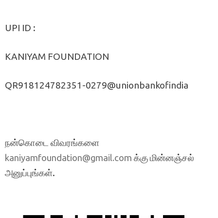
UPI ID :
KANIYAM FOUNDATION
QR918124782351-0279@unionbankofindia
நன்கொடை விவரங்களை
க்கு மின்னஞ்சல்
kaniyamfoundation@gmail.com
அனுப்புங்கள்.