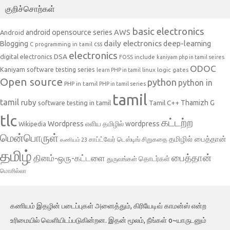
குறிச்சொற்கள்
basic electronics
AWS
android opensource series
Android
daily electronics
deep-learning
Blogging
css
C programming in tamil
electronics
DSA
digital electronics
include
FOSS
kaniyam php in tamil seires
ODOC
Kaniyam software testing series
linux
logic gates
learn PHP in tamil
Open source
python
python in
PHP in tamil
PHP in tamil series
tamil
tamil
ruby
Tamil C++
Thamizh G
software testing in tamil
tlc
கட்டற்ற
Wordpress
எளிய தமிழில் wordpress
Wikipedia
மென்பொருள்
தமிழில் பைத்தான்
சாப்ட்வேர் டெஸ்டிங்
சிறுகதை
கணியம் 23
தமிழ்
பைத்தான்
தினம்-ஒரு-கட்டளை
தொடர்கள்
துருவங்கள்
மொசில்லா
கணியம் இதழின் படைப்புகள் அனைத்தும், கிரியேடிவ் காமன்ஸ் என்ற
உரிமையில் வெளியிடப்படுகின்றன. இதன் மூலம், நீங்கள் o~யாருடனும்