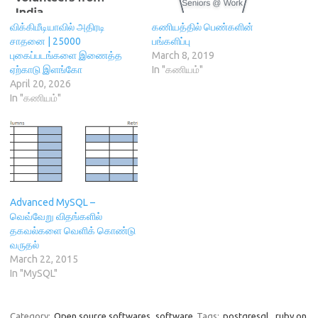
i
n
w
n
s
n
n
)
e
i
n
e
w
n
விக்கிமீடியாவில் அதிரடி
கணியத்தில் பெண்களின்
e
w
w
n
சாதனை | 25000
பங்களிப்பு
w
w
i
e
w
i
n
w
புகைப்படங்களை இணைத்த
March 8, 2019
i
n
d
w
ஏற்காடு இளங்கோ
In "கணியம்"
n
d
o
i
d
o
w
n
April 20, 2026
o
w
)
d
In "கணியம்"
w
)
o
)
w
)
Advanced MySQL –
வெவ்வேறு விதங்களில்
தகவல்களை வெளிக் கொண்டு
வருதல்
March 22, 2015
In "MySQL"
Category:
Open source softwares
software
Tags:
postgresql
,
ruby on