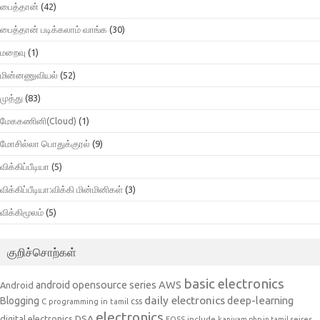
பைத்தான்
(42)
பைத்தான் படிக்கலாம் வாங்க
(30)
மறைவு
(1)
மின்னணுவியல்
(52)
முத்து
(83)
மேககணினி(Cloud)
(1)
மோசில்லா பொதுக்குரல்
(9)
விக்கிப்பீடியா
(5)
விக்கிப்பீடியா:விக்கி மின்மினிகள்
(3)
விக்கிமூலம்
(5)
குறிச்சொற்கள்
basic electronics
AWS
android opensource series
Android
daily electronics
deep-learning
Blogging
css
C programming in tamil
electronics
DSA
digital electronics
include
FOSS
kaniyam php in tamil seires