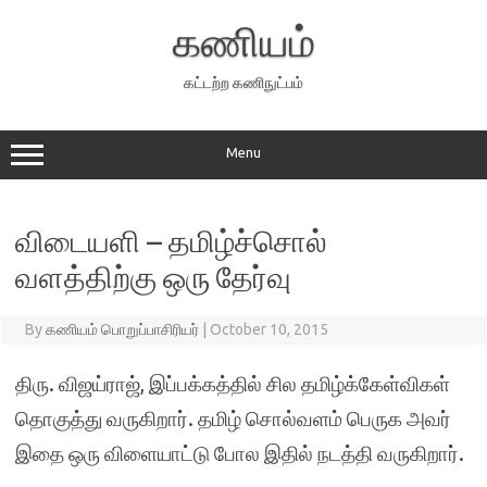
Skip
to
கணியம்
content
கட்டற்ற கணிநுட்பம்
Menu
விடையளி – தமிழ்ச்சொல்
வளத்திற்கு ஒரு தேர்வு
By
கணியம் பொறுப்பாசிரியர்
|
October 10, 2015
திரு. விஜய்ராஜ், இப்பக்கத்தில் சில தமிழ்க்கேள்விகள்
தொகுத்து வருகிறார். தமிழ் சொல்வளம் பெருக அவர்
இதை ஒரு விளையாட்டு போல இதில் நடத்தி வருகிறார்.