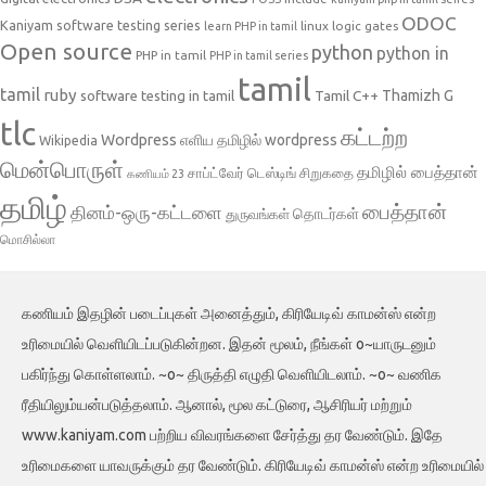
ODOC
Kaniyam software testing series
linux
logic gates
learn PHP in tamil
Open source
python
python in
PHP in tamil
PHP in tamil series
tamil
tamil
ruby
Tamil C++
Thamizh G
software testing in tamil
tlc
கட்டற்ற
Wordpress
எளிய தமிழில் wordpress
Wikipedia
மென்பொருள்
தமிழில் பைத்தான்
சாப்ட்வேர் டெஸ்டிங்
சிறுகதை
கணியம் 23
தமிழ்
பைத்தான்
தினம்-ஒரு-கட்டளை
தொடர்கள்
துருவங்கள்
மொசில்லா
கணியம் இதழின் படைப்புகள் அனைத்தும், கிரியேடிவ் காமன்ஸ் என்ற
உரிமையில் வெளியிடப்படுகின்றன. இதன் மூலம், நீங்கள் o~யாருடனும்
பகிர்ந்து கொள்ளலாம். ~o~ திருத்தி எழுதி வெளியிடலாம். ~o~ வணிக
ரீதியிலும்யன்படுத்தலாம். ஆனால், மூல கட்டுரை, ஆசிரியர் மற்றும்
www.kaniyam.com பற்றிய விவரங்களை சேர்த்து தர வேண்டும். இதே
உரிமைகளை யாவருக்கும் தர வேண்டும். கிரியேடிவ் காமன்ஸ் என்ற உரிமையில்