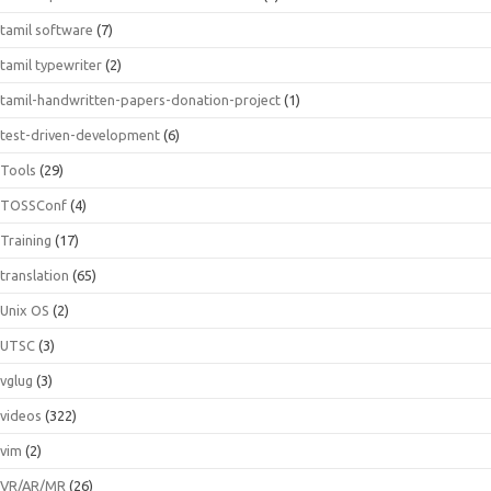
tamil software
(7)
tamil typewriter
(2)
tamil-handwritten-papers-donation-project
(1)
test-driven-development
(6)
Tools
(29)
TOSSConf
(4)
Training
(17)
translation
(65)
Unix OS
(2)
UTSC
(3)
vglug
(3)
videos
(322)
vim
(2)
VR/AR/MR
(26)