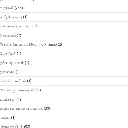
ச.குப்பன்
(255)
செந்தில் குமார்
(1)
செயற்கை நுன்னறிவு
(54)
செய்திகள்
(7)
சோபின் பிராண்சல் (Jophine Pranjal)
(2)
ஜெகதீசன்
(1)
தங்க அய்யனார்
(1)
தனசேகர்
(1)
பங்களிப்பாளர்கள்
(1)
பேராலயமும் சந்தையும்
(14)
பைத்தான்
(42)
பைத்தான் படிக்கலாம் வாங்க
(30)
மறைவு
(1)
மின்னணுவியல்
(52)