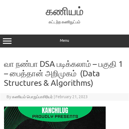
Skip
to
கணியம்
content
கட்டற்ற கணிநுட்பம்
Menu
வா நண்பா DSA படிக்கலாம் – பகுதி 1
– பைத்தான் அறிமுகம் (Data
Structures & Algorithms)
By
கணியம் பொறுப்பாசிரியர்
|
February 21, 2023