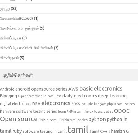
முத்து
(83)
மேககணினி(Cloud)
(1)
மோசில்லா பொதுக்குரல்
(9)
விக்கிப்பீடியா
(5)
விக்கிப்பீடியா:விக்கி மின்மினிகள்
(3)
விக்கிமூலம்
(5)
குறிச்சொற்கள்
basic electronics
AWS
android opensource series
Android
daily electronics
deep-learning
Blogging
css
C programming in tamil
electronics
DSA
digital electronics
include
FOSS
kaniyam php in tamil seires
ODOC
Kaniyam software testing series
linux
logic gates
learn PHP in tamil
Open source
python
python in
PHP in tamil
PHP in tamil series
tamil
tamil
ruby
Tamil C++
Thamizh G
software testing in tamil