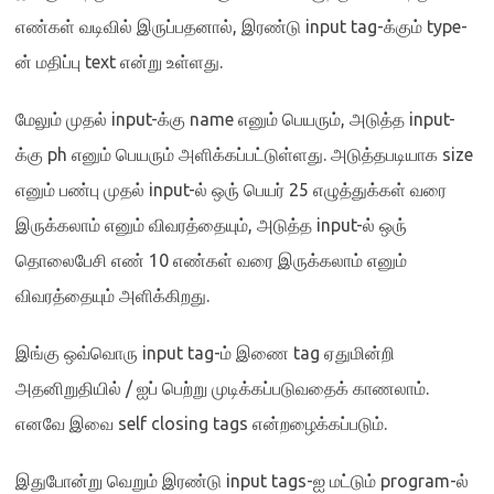
எண்கள் வடிவில் இருப்பதனால்
,
இரண்டு
input tag-
க்கும்
type-
ன் மதிப்பு
text
என்று உள்ளது
.
மேலும் முதல்
input-
க்கு
name
எனும் பெயரும்
,
அடுத்த
input-
க்கு
ph
எனும் பெயரும் அளிக்கப்பட்டுள்ளது
.
அடுத்தபடியாக
size
எனும் பண்பு முதல்
input-
ல் ஒரு் பெயர்
25
எழுத்துக்கள் வரை
இருக்கலாம் எனும் விவரத்தையும்
,
அடுத்த
input-
ல் ஒரு்
தொலைபேசி எண்
10
எண்கள் வரை இருக்கலாம் எனும்
விவரத்தையும் அளிக்கிறது
.
இங்கு ஒவ்வொரு
input tag-
ம் இணை
tag
ஏதுமின்றி
அதனிறுதியில்
/
ஐப் பெற்று முடிக்கப்படுவதைக் காணலாம்
.
எனவே இவை
self closing tags
என்றழைக்கப்படும்
.
இதுபோன்று வெறும் இரண்டு
input tags-
ஐ மட்டும்
program-
ல்