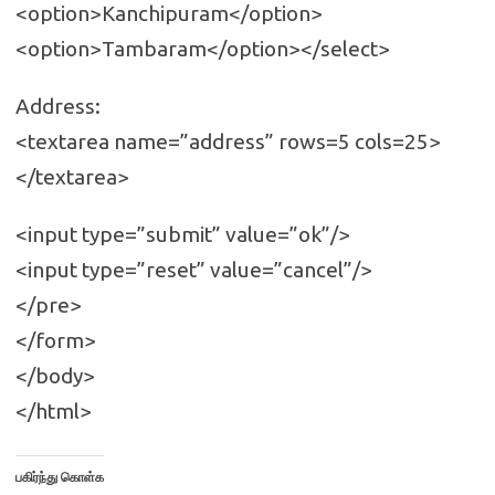
<option>Kanchipuram</option>
<option>Tambaram</option></select>
Address:
<textarea name=”address” rows=5 cols=25>
</textarea>
<input type=”submit” value=”ok”/>
<input type=”reset” value=”cancel”/>
</pre>
</form>
</body>
</html>
பகிர்ந்து கொள்க