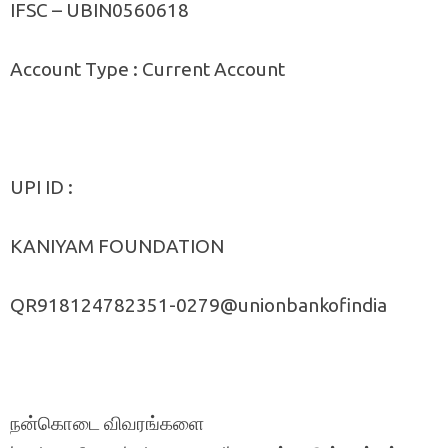
IFSC – UBIN0560618
Account Type : Current Account
UPI ID :
KANIYAM FOUNDATION
QR918124782351-0279@unionbankofindia
நன்கொடை விவரங்களை