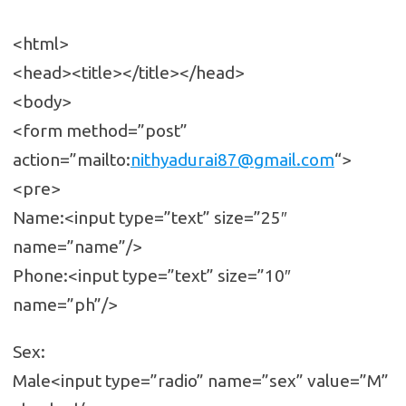
<html>
<head><title></title></head>
<body>
<form method=”post”
action=”mailto:
nithyadurai87@gmail.com
“>
<pre>
Name:<input type=”text” size=”25″
name=”name”/>
Phone:<input type=”text” size=”10″
name=”ph”/>
Sex:
Male<input type=”radio” name=”sex” value=”M”