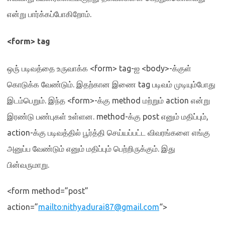
என்று பார்க்கப்போகிறோம்
.
<form> tag
ஒரு் படிவத்தை உருவாக்க
<form> tag-
ஐ
<body>-
க்குள்
கொடுக்க வேண்டும்
.
இதற்கான இணை
tag
படிவம் முடியும்போது
இடம்பெறும்
.
இந்த
<form>-
க்கு
method
மற்றும்
action
என்று
இரண்டு பண்புகள் உள்ளன
. method-
க்கு
post
எனும் மதிப்பும்
,
action-
க்கு படிவத்தில் பூர்த்தி செய்யப்பட்ட விவரங்களை எங்கு
அனுப்ப வேண்டும் எனும் மதிப்பும் பெற்றிருக்கும்
.
இது
பின்வருமாறு
.
<form method=”post”
action=”
mailto:nithyadurai87@gmail.com
“>