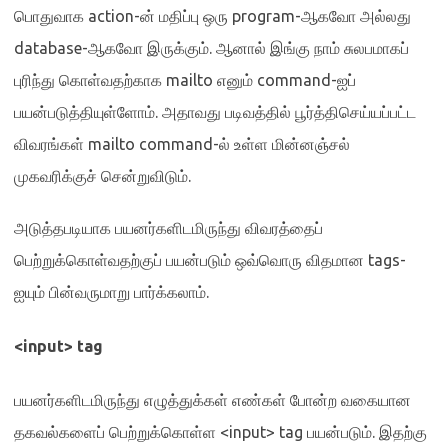
பொதுவாக
action-
ன் மதிப்பு ஒரு
program-
ஆகவோ அல்லது
database-
ஆகவோ இருக்கும்
.
ஆனால் இங்கு நாம் சுலபமாகப்
புரிந்து கொள்வதற்காக
mailto
எனும்
command-
ஐப்
பயன்படுத்தியுள்ளோம்
.
அதாவது படிவத்தில் பூர்த்திசெய்யப்பட்ட
விவரங்கள்
mailto command-
ல் உள்ள மின்னஞ்சல்
முகவரிக்குச் சென்றுவிடும்
.
அடுத்தபடியாக பயனர்களிடமிருந்து விவரத்தைப்
பெற்றுக்கொள்வதற்குப் பயன்படும் ஒவ்வொரு விதமான
tags-
ஐயும் பின்வருமாறு பார்க்கலாம்
.
<input> tag
பயனர்களிடமிருந்து எழுத்துக்கள் எண்கள் போன்ற வகையான
தகவல்களைப் பெற்றுக்கொள்ள
<input> tag
பயன்படும்
.
இதற்கு