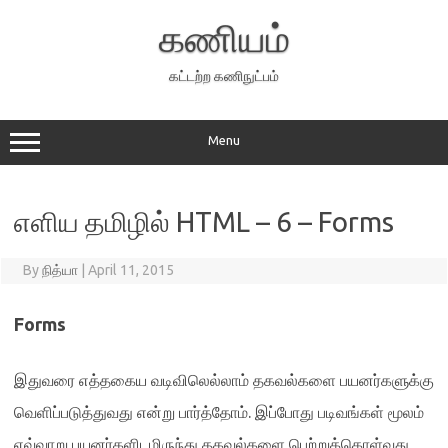
Skip
to
கணியம்
content
கட்டற்ற கணிநுட்பம்
Menu
எளிய தமிழில் HTML – 6 – Forms
By
நித்யா
|
April 11, 2015
Forms
இதுவரை எத்தகைய வடிவிலெல்லாம் தகவல்களை பயனர்களுக்கு
வெளிப்படுத்துவது என்று பார்த்தோம்
.
இப்போது படிவங்கள் மூலம்
எவ்வாறு பயனர்களிடமிருந்து தகவல்களை பெற்றுக்கொள்வது