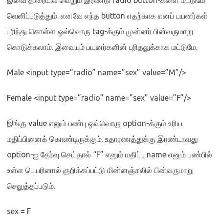
இவை திரையில் வெறும் இரண்டு
radio button-
களை மட்டுமே
வெளிப்படுத்தும்
.
எனவே எந்த
button
எதற்காக எனப் பயனர்கள்
புரிந்து கொள்ள ஒவ்வொரு
tag-
க்கும் முன்னர் பின்வருமாறு
கொடுக்கலாம்
.
இவையும் பயனர்களின் புரிதலுக்காக மட்டுமே
.
Male <input type=”radio” name=”sex” value=”M”/>
Female <input type=”radio” name=”sex” value=”F”/>
இங்கு
value
எனும் பண்பு ஒவ்வொரு
option-
க்கும் உரிய
மதிப்பினைக் கொண்டிருக்கும்
.
உதாரணத்துக்கு இரண்டாவது
option-
ஐ தேர்வு செய்தால்
“F”
எனும் மதிப்பு
name
எனும் பண்பில்
உள்ள பெயரினால் குறிக்கப்பட்டு மின்னஞ்சலில் பின்வருமாறு
செலுத்தப்படும்
.
sex = F