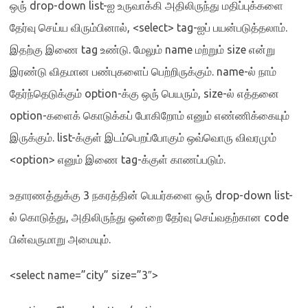
ஒரு்
drop-down list-
ஐ உருவாக்கி அதிலிருந்து மதிப்புக்களை
தேர்வு செய்ய விரும்பினால்
, <select> tag-
ஐப் பயன்படுத்தலாம்
.
இதற்கு இணை
tag
உண்டு
.
மேலும்
name
மற்றும்
size
என்று
இரண்டு விதமான பண்புகளைப் பெற்றிருக்கும்
. name-
ல் நாம்
தேர்ந்தெடுக்கும்
option-
க்கு ஒரு் பெயரும்
, size-
ல் எத்தனை
option-
களைக் கொடுக்கப் போகிறோம் எனும் எண்ணிக்கையும்
இருக்கும்
. list-
க்குள் இடம்பெறப்போகும் ஒவ்வொரு விவரமும்
<option>
எனும் இணை
tag-
க்குள் காணப்படும்
.
உதாரணத்துக்கு
3
நகரத்தின் பெயர்களை ஒரு்
drop-down list-
ல் கொடுத்து
,
அதிலிருந்து ஒன்றை தேர்வு செய்வதற்கான
code
பின்வருமாறு அமையும்
.
<select name=”city” size=”3″>