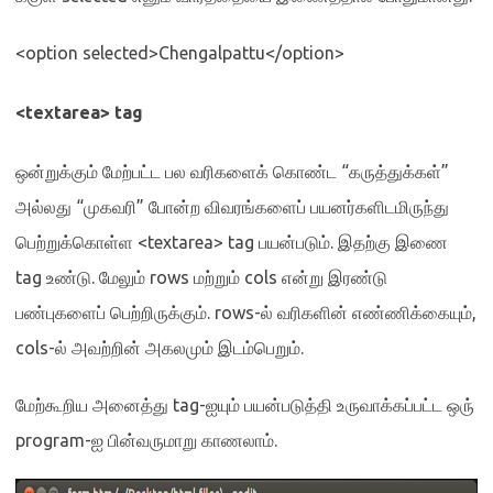
<option selected>Chengalpattu</option>
<textarea> tag
ஒன்றுக்கும் மேற்பட்ட பல வரிகளைக் கொண்ட
“
கருத்துக்கள்
”
அல்லது
“
முகவரி
”
போன்ற விவரங்களைப் பயனர்களிடமிருந்து
பெற்றுக்கொள்ள
<textarea> tag
பயன்படும்
.
இதற்கு இணை
tag
உண்டு
.
மேலும்
rows
மற்றும்
cols
என்று இரண்டு
பண்புகளைப் பெற்றிருக்கும்
. rows-
ல் வரிகளின் எண்ணிக்கையும்
,
cols-
ல் அவற்றின் அகலமும் இடம்பெறும்
.
மேற்கூறிய அனைத்து
tag-
ஐயும் பயன்படுத்தி உருவாக்கப்பட்ட ஒரு்
program-
ஐ பின்வருமாறு காணலாம்
.