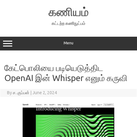
Skip
to
கணியம்
content
கட்டற்ற கணிநுட்பம்
Menu
கேட்பொலியை படியெடுத்திட
OpenAI இன் Whisper எனும் கருவி
By
ச. குப்பன்
|
June 2, 2024