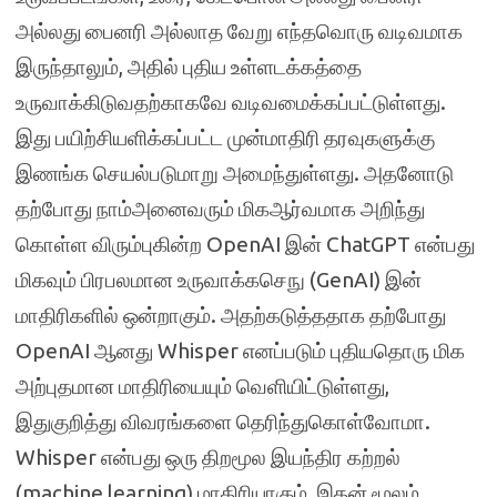
அல்லது பைனரி அல்லாத வேறு எந்தவொரு வடிவமாக
இருந்தாலும், அதில் புதிய உள்ளடக்கத்தை
உருவாக்கிடுவதற்காகவே வடிவமைக்கப்பட்டுள்ளது.
இது பயிற்சியளிக்கப்பட்ட முன்மாதிரி தரவுகளுக்கு
இணங்க செயல்படுமாறு அமைந்துள்ளது. அதனோடு
தற்போது நாம்அனைவரும் மிகஆர்வமாக அறிந்து
கொள்ள விரும்புகின்ற OpenAI இன் ChatGPT என்பது
மிகவும் பிரபலமான உருவாக்கசெநு (GenAI) இன்
மாதிரிகளில் ஒன்றாகும். அதற்கடுத்ததாக தற்போது
OpenAI ஆனது Whisper எனப்படும் புதியதொரு மிக
அற்புதமான மாதிரியையும் வெளியிட்டுள்ளது,
இதுகுறித்து விவரங்களை தெரிந்துகொள்வோமா.
Whisper என்பது ஒரு திறமூல இயந்திர கற்றல்
(machine learning) மாதிரியாகும், இதன் மூலம்