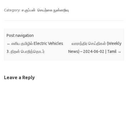
ஒருகலைஞரின்
வெளிப்பாடுகளை
Category:
ச.குப்பன்
செயற்கை நுன்னறிவு
மறுவடிவமைப்பு செய்திடு
வதற்காக அதன் எல்லைகளைத்
விரிவுபடுத்திடுகின்றன. ஆனால்
இவற்றில்நாம் எச்சரிக்கையாக
Post navigation
இருக்க வேண்டிய பல
←
எளிய தமிழில் Electric Vehicles
வாராந்திர செய்திகள் (Weekly
ஆபத்துகளும் உள்ளன.
உருவாக்கஎதிரி
3. திறன் பொறித்தொடர்
News) – 2024-06-02 | Tamil
→
வலைபின்னல்கள் (generative
adversarial networks (GANs))
ஆனவை செயற்கை
நுண்ணறிவு துறையில்,
Leave a Reply
புதியதொரு கண்டுபிடிப்பாக
படைப்பாற்றலில் புரட்சியை
ஏற்படுத்துகின்ற
சாத்தியக்கூறுகளுடன் தனித்து
நிற்கின்றன: . இந்த…