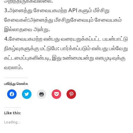
அறிந்திருக்கவில்லை.
3.அனைத்து சேவையகமற்ற API களும் மீச்சிறு
சேவைகள்:அனைத்து மீசசிறுசேவையும் சேவையகம்
இல்லாதவை அன்று.
4.சேவையகமற்ற என்பது வரையறுக்கப்பட்ட பயன்பாட்டு
நிகழ்வுகளுக்கு மட்டுமே: பார்க்கப்படும் என்பது பல்வேறு
கட்டமைப்புகளின்படி, இது உண்மையன்று எனமுடிவுக்கு
வரலாம்.
பகிர்ந்து கொள்க
C
C
C
C
C
l
l
l
l
l
i
i
i
i
i
c
c
c
c
c
k
k
k
k
k
t
t
t
t
t
Like this:
o
o
o
o
o
s
s
p
s
s
Loading...
h
h
r
h
h
a
a
i
a
a
r
r
n
r
r