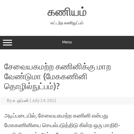
Skip
to
கணியம்
content
கட்டற்ற கணிநுட்பம்
Menu
சேவையகமற்ற கணினிக்கு மாற
வேண்டுமா (மேககணினி
தொழில்நுட்பம்)?
By
ச. குப்பன்
|
July 24, 2022
அடிப்படையில், சேவையகமற்ற கணினி என்பது
மேககணினியை செயல்படுத்திடு கின்ற ஒரு மாதிரி-