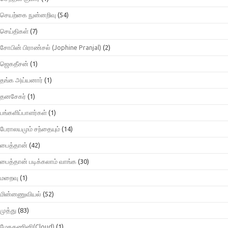
செயற்கை நுன்னறிவு
(54)
செய்திகள்
(7)
சோபின் பிராண்சல் (Jophine Pranjal)
(2)
ஜெகதீசன்
(1)
தங்க அய்யனார்
(1)
தனசேகர்
(1)
பங்களிப்பாளர்கள்
(1)
பேராலயமும் சந்தையும்
(14)
பைத்தான்
(42)
பைத்தான் படிக்கலாம் வாங்க
(30)
மறைவு
(1)
மின்னணுவியல்
(52)
முத்து
(83)
மேககணினி(Cloud)
(1)