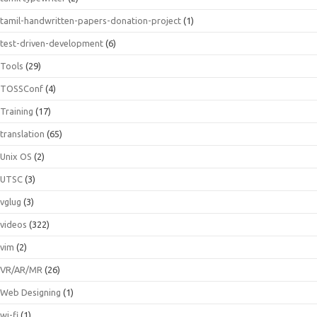
tamil-handwritten-papers-donation-project
(1)
test-driven-development
(6)
Tools
(29)
TOSSConf
(4)
Training
(17)
translation
(65)
Unix OS
(2)
UTSC
(3)
vglug
(3)
videos
(322)
vim
(2)
VR/AR/MR
(26)
Web Designing
(1)
wi-fi
(1)