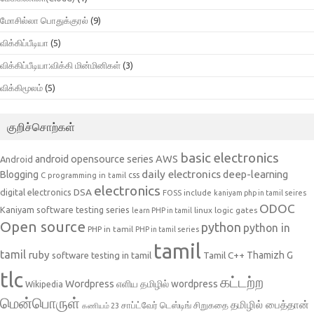
மோசில்லா பொதுக்குரல்
(9)
விக்கிப்பீடியா
(5)
விக்கிப்பீடியா:விக்கி மின்மினிகள்
(3)
விக்கிமூலம்
(5)
குறிச்சொற்கள்
basic electronics
AWS
android opensource series
Android
daily electronics
deep-learning
Blogging
css
C programming in tamil
electronics
DSA
digital electronics
include
FOSS
kaniyam php in tamil seires
ODOC
Kaniyam software testing series
linux
logic gates
learn PHP in tamil
Open source
python
python in
PHP in tamil
PHP in tamil series
tamil
tamil
ruby
Tamil C++
Thamizh G
software testing in tamil
tlc
கட்டற்ற
Wordpress
எளிய தமிழில் wordpress
Wikipedia
மென்பொருள்
தமிழில் பைத்தான்
சாப்ட்வேர் டெஸ்டிங்
சிறுகதை
கணியம் 23