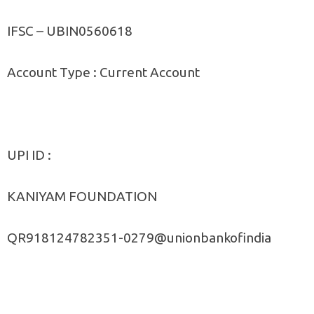
IFSC – UBIN0560618
Account Type : Current Account
UPI ID :
KANIYAM FOUNDATION
QR918124782351-0279@unionbankofindia