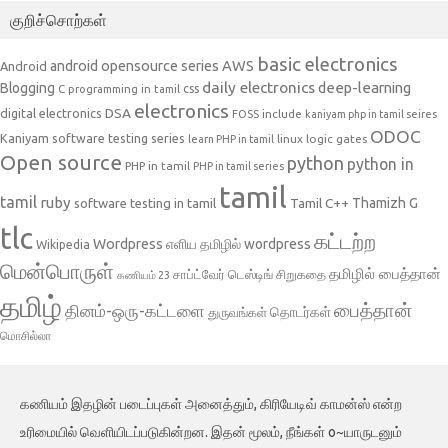
குறிச்சொற்கள்
basic electronics
AWS
android opensource series
Android
daily electronics
deep-learning
Blogging
css
C programming in tamil
electronics
DSA
digital electronics
include
FOSS
kaniyam php in tamil seires
ODOC
Kaniyam software testing series
linux
logic gates
learn PHP in tamil
Open source
python
python in
PHP in tamil
PHP in tamil series
tamil
tamil
ruby
Tamil C++
Thamizh G
software testing in tamil
tlc
கட்டற்ற
Wordpress
எளிய தமிழில் wordpress
Wikipedia
மென்பொருள்
தமிழில் பைத்தான்
சாப்ட்வேர் டெஸ்டிங்
சிறுகதை
கணியம் 23
தமிழ்
பைத்தான்
தினம்-ஒரு-கட்டளை
தொடர்கள்
துருவங்கள்
மொசில்லா
கணியம் இதழின் படைப்புகள் அனைத்தும், கிரியேடிவ் காமன்ஸ் என்ற
உரிமையில் வெளியிடப்படுகின்றன. இதன் மூலம், நீங்கள் o~யாருடனும்