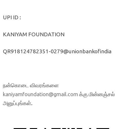
UPI ID :
KANIYAM FOUNDATION
QR918124782351-0279@unionbankofindia
நன்கொடை விவரங்களை
க்கு மின்னஞ்சல்
kaniyamfoundation@gmail.com
அனுப்புங்கள்.