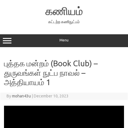
Skip
to
கணியம்
content
கட்டற்ற கணிநுட்பம்
Menu
புத்தக மன்றம் (Book Club) –
துருவங்கள் நுட்ப நாவல் –
அத்தியாயம் 1
By
mohan43u
|
December 10, 2023