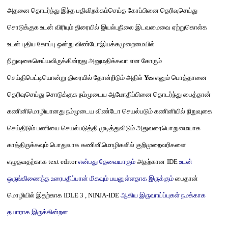
அதனை தொடர்ந்து இந்த பதிவிறக்கம்செய்த கோப்பினை தெரிவுசெய்து
சொடுக்குக உடன் விரியும் திரையில் இயல்புநிலை இடவமைவை ஏற்றுகொள்க
உடன் புதிய கோப்பு ஒன்று விண்டோஇயக்கமுறைமையில்
நிறுவுகைசெய்யவிருக்கின்றது அனுமதிக்கவா என கோரும்
செய்திபெட்டியொன்று திரையில் தோன்றிடும் அதில்
Yes
எனும் பொத்தானை
தெரிவுசெய்து சொடுக்குக நம்முடைய ஆமோதிப்பினை தொடர்ந்து பைத்தான்
கணினிமொழியானது நம்முடைய விண்டோ செயல்படும் கணினியில் நிறுவுகை
செய்திடும் பணியை செயல்படுத்தி முடித்துவிடும் அதுவரைபொறுமையாக
காத்திருக்கவும்
பொதுவாக கணினிமொழிகளில் குறிமுறைவரிகளை
எழுதவதற்காக
text editor
என்பது தேவையாகும்
அதற்கான
IDE
உடன்
ஒருங்கிணைந்த உரைபதிப்பான் மிகவும் பயனுள்ளதாக இருக்கும்
பைதான்
மொழியில்
இதற்காக
IDLE 3 , NINJA-IDE
ஆகிய இருவாய்ப்புகள் நமக்காக
தயாராக இருக்கின்றன