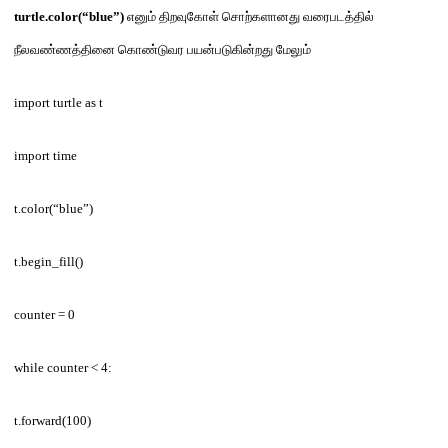
turtle.color(“blue”)
எனும் திறவுகோள் சொற்களானது வரைபடத்தில்
நீலவண்ணத்தினை கொண்டுவர பயன்படுகின்றது மேலும்
import turtle as t
import time
t.color(“blue”)
t.begin_fill()
counter = 0
while counter < 4:
t.forward(100)