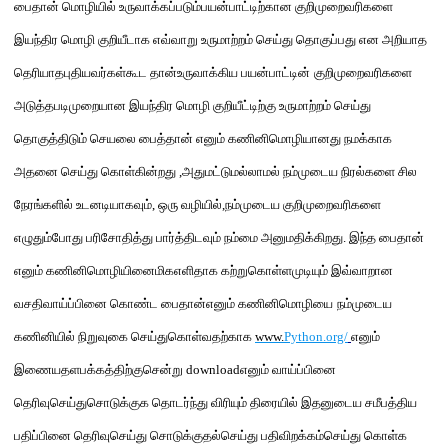
பைதான்
மொழியில் உருவாக்கப்படும்பயன்பாட்டிற்கான குறிமுறைவரிகளை
இயந்திர மொழி குறியீட
ாக
எவ்வாறு
உருமாற்றம் செய்து
தொகுப்பது
என அறியாத
தெரியாத
புதிய
வர்கள்கூட த
ன்
உருவாக்கிய
பயன்பாட்டின்
குறிமுறைவரிகளை
அடுத்தபடிமுறையான
இயந்திர மொழி குறியீட்ட
ிற்கு
உருமாற்றம் செய்து
தொகுத்திடும் செயலை
பைத்தான
் எனும் கணினிமொழிய
ானது
நமக்காக
அதனை செய்து கொள்கின்றது
,
அதுமட்டுமல்லாமல்
நம்முடைய
நிரல்களை சில
நேரங்களில் உடனடியாகவும்
,
ஒரு வழியில்
,
நம்முடைய
குறி
முறைவரிகளை
எழுதும்போது
பரி
சோதி
த்து பார்த்திட
வும்
நம்மை
அனுமதிக்கிறது
.
இந்த
பைதான்
எனும்
கணினிமொழியினைமிகஎளிதாக கற்றுகொள்ளமுடியும்
இவ்வாறான
வசதிவாய்ப்பினை கொண்ட
பைதான்
எனும் கணினிமொழியை
நம்முடைய
கணினியில் நிறுவுகை செய்துகொள்வதற்காக
www.
Python.org/
எனும்
இணையதளபக்கத்திற்குசென்று
download
எனும் வாய்ப்பினை
தெரிவுசெய்து
சொடுக்குக
தொடர்ந்து
விரியும் திரையில்
இதனுடைய சமீபத்திய
பதிப்பினை தெரிவுசெய்து சொடுக்குதல்செய்து பதிவிறக்கம்செய்து கொள்க