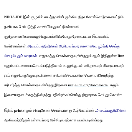
NINJA-IDE
இன் சூழலில்
பைத்தானின் முக்கிய திறவு
கோள்
சொற்கள
ைம
ட்டும்
தனியாக மேம்படுத்தி காண்பி
ப்பது மட்டுமல்லாமல்
குறிமுறைவரிகளைஎழுதிஉருவாக்கிடும்போது தேவையான இடங்களில்
மேற்கோள்கள்
,
அடைப்புகுறியீடுகள் ஆகியவற்றை தானாகவே பூர்த்தி செய்து
பிழையேதும் வாராமல்
பாது
காத்து கொள்ளஉதவுகின்றது
மேலும் இதிலுள்ள
Run
எனும் கட்டளையைசெயல்படுத்தினால் உடனுக்குடன் எளிதாகவும் விரைவாகவும்
நாம் எழுதிய
குறிமுறைவரிகளை சரியாகசெயல்படுமாவென பரிசோதித்து
சரிபார்த்து கொள்ளஉதவுகின்றது
இதனை
ninja-ide.org/downloads/
எனும்
இணையதளபக்கதத்திலிருந்து பதிவிறக்கம்செய்து நிறுவுகை செய்து கொள்க
இதில்
print
எனும் திறவுகோள் சொல்லானது
மேற்கோள்கள்
,
அடைப்புகுறியீடுகள்
ஆகியவற்றிற்குள் உள்ளவற்றை அச்சிடுவதற்காக பயன்படுகின்றது