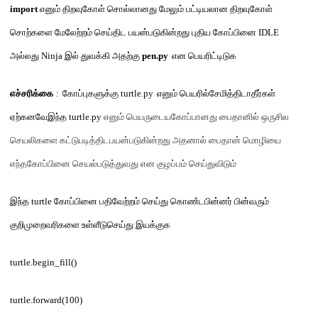
import
எனும் திறவுகோள் சொல்லானது மேலும் பட்டியலான திறவுகோள்
சொற்களை மேலேற்றம் செய்திட பயன்படுகின்றது புதிய கோப்பினை
IDLE
அல்லது
Ninja
இல் துவக்கி அதற்கு
pen.py
என பெயரிட்டிடுக
எச்சரிக்கை
:
கோப்புகளுக்கு
turtle.py
எனும் பெயரில்சேமித்திடாதீர்கள்
ஏற்கனவேஇந்த
turtle.py
எனும் பெயருடையகோப்பானது பைதானில் ஒருசில
செயலிகளை கட்டுபடித்திடபயன்படுகின்றது அதனால் பைதான் மொழியை
எந்தகோப்பினை செயல்படுத்துவது என குழப்பம் செய்துவிடும்
இந்த
turtle
கோப்பினை பதிவேற்றம் செய்து கொணஂடபின்னர் பின்வரும்
குறிமுறைவரிகளை உள்ளீடுசெய்து இயக்குக
turtle.begin_fill()
turtle.forward(100)