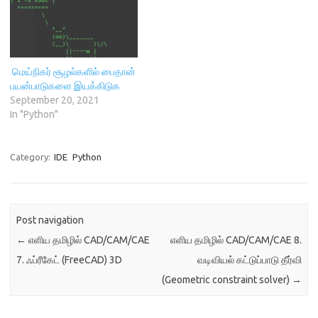
அளவுகோலின்படி
முடிவெடுத்திடம் உதவிடும்
(MCDA) கருவியாகும், குறிப்பாக
சிறந்த தேர்வு, நேரியல்
தரவரிசை , முழுமையான
மெய்நிகர் சூழல்களில் பைதான்
அல்லது தொடர்புடைய மதிப்பீட்டு
பயன்பாடுகளை இயக்கிடுக
தருக்கபடிமுறைகளை பல
September 20, 2021
ஒப்பிடமுடியாத
In "Python"
அளவுகோல்களுடன் விஞ்சும்
துறையில் பயனுள்ளதாக
இருக்கும் ஒரு பெரிய
அளவிலான செயல்படுத்தப்பட்ட
Category:
IDE
Python
முடிவெடுத்தலுக்கான உதவி
வழிமுறைகளை இது…
Post navigation
←
எளிய தமிழில் CAD/CAM/CAE
எளிய தமிழில் CAD/CAM/CAE 8.
7. ஃப்ரீகேட் (FreeCAD) 3D
வடிவியல் கட்டுப்பாடு தீர்வி
(Geometric constraint solver)
→