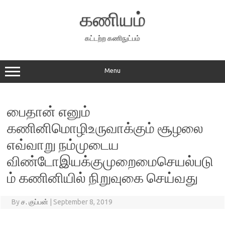
Skip
to
கணியம்
content
கட்டற்ற கணிநுட்பம்
Menu
பைதான் எனும்
கணினிமொழிஉருவாக்கும் சூழலை
எவ்வாறு நம்முடைய
விண்டோஇயக்குமுறைமைசெயல்படு
ம் கணினியில் நிறுவுகை செய்வது
By
ச. குப்பன்
|
September 8, 2019