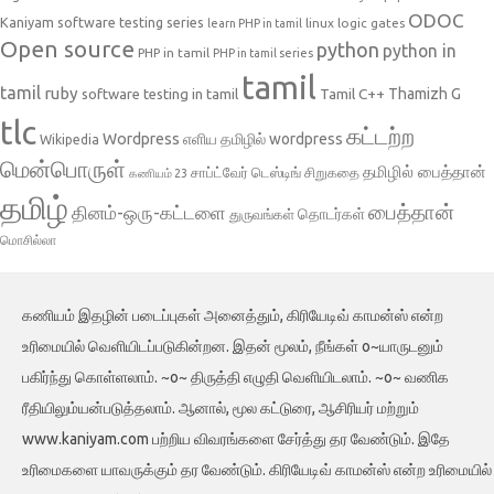
ODOC
Kaniyam software testing series
linux
logic gates
learn PHP in tamil
Open source
python
python in
PHP in tamil
PHP in tamil series
tamil
tamil
ruby
Tamil C++
Thamizh G
software testing in tamil
tlc
கட்டற்ற
Wordpress
எளிய தமிழில் wordpress
Wikipedia
மென்பொருள்
தமிழில் பைத்தான்
சாப்ட்வேர் டெஸ்டிங்
சிறுகதை
கணியம் 23
தமிழ்
பைத்தான்
தினம்-ஒரு-கட்டளை
தொடர்கள்
துருவங்கள்
மொசில்லா
கணியம் இதழின் படைப்புகள் அனைத்தும், கிரியேடிவ் காமன்ஸ் என்ற
உரிமையில் வெளியிடப்படுகின்றன. இதன் மூலம், நீங்கள் o~யாருடனும்
பகிர்ந்து கொள்ளலாம். ~o~ திருத்தி எழுதி வெளியிடலாம். ~o~ வணிக
ரீதியிலும்யன்படுத்தலாம். ஆனால், மூல கட்டுரை, ஆசிரியர் மற்றும்
www.kaniyam.com பற்றிய விவரங்களை சேர்த்து தர வேண்டும். இதே
உரிமைகளை யாவருக்கும் தர வேண்டும். கிரியேடிவ் காமன்ஸ் என்ற உரிமையில்