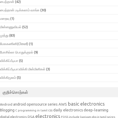
பைத்தான்
(42)
பைத்தான் படிக்கலாம் வாங்க
(30)
மறைவு
(1)
மின்னணுவியல்
(52)
முத்து
(83)
மேககணினி(Cloud)
(1)
மோசில்லா பொதுக்குரல்
(9)
விக்கிப்பீடியா
(5)
விக்கிப்பீடியா:விக்கி மின்மினிகள்
(3)
விக்கிமூலம்
(5)
குறிச்சொற்கள்
basic electronics
AWS
android opensource series
Android
daily electronics
deep-learning
Blogging
css
C programming in tamil
electronics
DSA
digital electronics
include
FOSS
kaniyam php in tamil seires