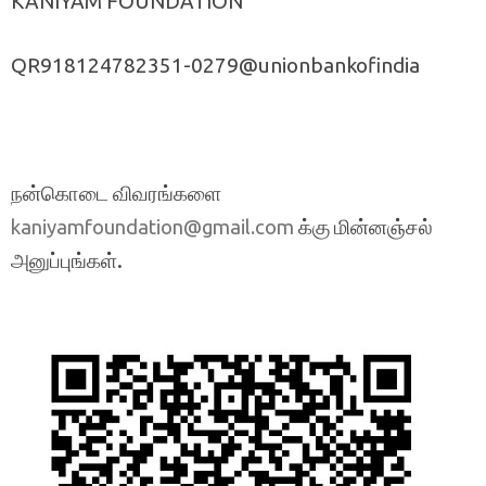
KANIYAM FOUNDATION
QR918124782351-0279@unionbankofindia
நன்கொடை விவரங்களை
க்கு மின்னஞ்சல்
kaniyamfoundation@gmail.com
அனுப்புங்கள்.