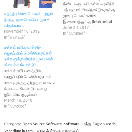
s
i
o
n
n
நீண்ட அனுபவம் உள்ள அரவிந்த்
i
n
w
n
s
n
n
)
e
i
பத்மநாபன் சில ஆண்டுகளுக்கு
n
e
w
n
சுதந்திர மென்பொருள் மற்றும்
முன்பு பொருட்களின்
e
w
w
n
திறந்த மூல மென்பொருள் –
w
w
i
e
இணையத்துக்கு (Internet of
w
i
n
w
வித்தியாசம்
Things, IoT) ஒரு திறன்பேசி
June 24, 2017
i
n
d
w
November 16, 2012
n
d
o
i
செயலியை உருவாக்க
In "Curated"
d
o
w
n
In "கணியம்"
o
w
)
விரும்பினார். 15
d
w
)
o
ஆண்டுகளுக்கு முன்பு
)
w
மக்கள் வரிப்பணத்தில்
)
ஜாவாஸ்கிரிப்ட் கற்றுக்கொண்ட
எழுதப்படும் மென்பொருட்கள்
அவர் இணையத்தில் நிரலாக்க
மக்களுக்கு திறந்த மூலமாகக்
மொழியில் முன்னேற்றங்கள்
கிடைக்க வேண்டும்
பற்றி ஆராயத் தொடங்கினார்.
மக்கள் வரிப்பணத்தில்
இது செயலியை உருவாக்க
எழுதப்படும் மென்பொருட்கள்
அவசியமாக இருந்தது. ரியாக்ட்
மக்களுக்குத் திறந்த மூலமாகக்
நேட்டிவ் (React Native) என்னும்
கிடைக்க வேண்டும் என்று
தன்னக செயலிகளை
ஐரோப்பிய குழுக்கள்
உருவாக்குவதற்கான ஒரு
சொல்கின்றன. 141
March 18, 2018
கட்டமைப்பைக் கற்றுக்…
அமைப்புகளும் 17005
In "Curated"
நபர்களும் இந்த வெளிப்படைக்
கடிதத்தில்
கையெழுத்திட்டுள்ளனர்.
Category:
Open Source Software
software
முத்து
Tags:
vscode
,
மக்கள் வரிப்பணத்தில்
vscodium in tamil
,
விசுவல் ஸ்டூடியோ கோடியம்