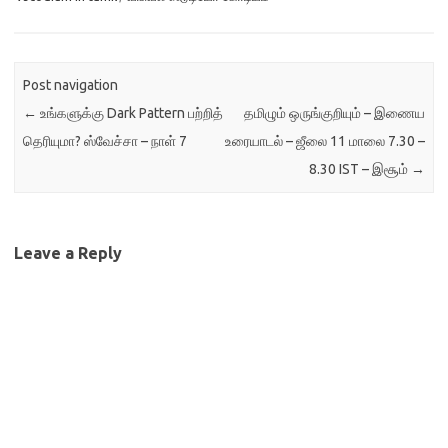
எழுதப்படும் மென்பொருட்கள்
மக்களுக்குத் திறந்த மூலமாகக்
கிடைக்க வழி செய்யும் சட்டம்
இயற்ற வேண்டும் என்பது
Post navigation
இவர்களின் கோரிக்கை.
ஐரோப்பிய எண்ணிம உரிமை
←
உங்களுக்கு Dark Pattern பற்றித்
தமிழும் ஒருங்குறியும் – இணைய
முன்னெடுப்பு வெளியிட்டுள்ள
தெரியுமா? ஸ்வேச்சா – நாள் 7
உரையாடல் – ஜீலை 11 மாலை 7.30 –
செய்திக் குறிப்பில் இவ்வாறு
8.30 IST – இசூம்
→
கூறப்பட்டுள்ளது. இவ்வாறு கோர
பல நியாயமான…
Leave a Reply