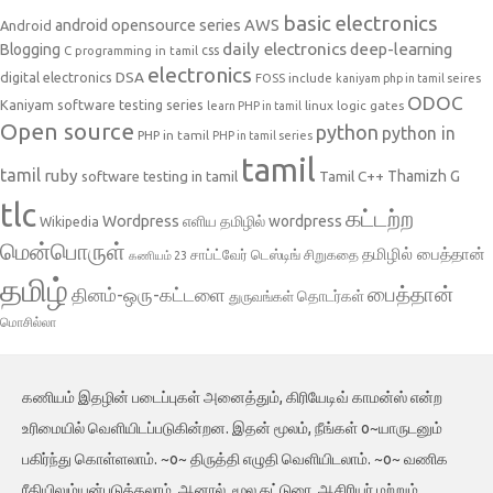
basic electronics
AWS
android opensource series
Android
daily electronics
deep-learning
Blogging
css
C programming in tamil
electronics
DSA
digital electronics
include
FOSS
kaniyam php in tamil seires
ODOC
Kaniyam software testing series
linux
logic gates
learn PHP in tamil
Open source
python
python in
PHP in tamil
PHP in tamil series
tamil
tamil
ruby
Tamil C++
Thamizh G
software testing in tamil
tlc
கட்டற்ற
Wordpress
எளிய தமிழில் wordpress
Wikipedia
மென்பொருள்
தமிழில் பைத்தான்
சாப்ட்வேர் டெஸ்டிங்
சிறுகதை
கணியம் 23
தமிழ்
பைத்தான்
தினம்-ஒரு-கட்டளை
தொடர்கள்
துருவங்கள்
மொசில்லா
கணியம் இதழின் படைப்புகள் அனைத்தும், கிரியேடிவ் காமன்ஸ் என்ற
உரிமையில் வெளியிடப்படுகின்றன. இதன் மூலம், நீங்கள் o~யாருடனும்
பகிர்ந்து கொள்ளலாம். ~o~ திருத்தி எழுதி வெளியிடலாம். ~o~ வணிக
ரீதியிலும்யன்படுத்தலாம். ஆனால், மூல கட்டுரை, ஆசிரியர் மற்றும்