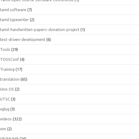
tamil software
(7)
tamil typewriter
(2)
tamil-handwritten-papers-donation-project
(1)
test-driven-development
(6)
Tools
(29)
TOSSConf
(4)
Training
(17)
translation
(65)
Unix OS
(2)
UTSC
(3)
vglug
(3)
videos
(322)
vim
(2)
VR/AR/MR
(26)