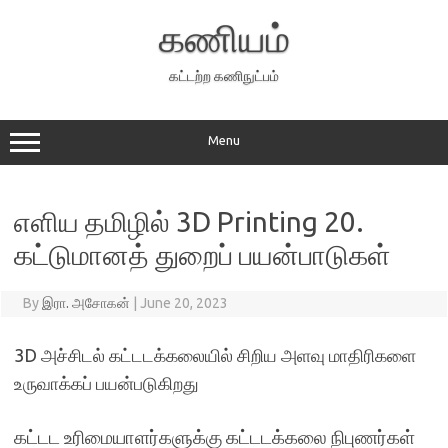
Skip
to
கணியம்
content
கட்டற்ற கணிநுட்பம்
Menu
எளிய தமிழில் 3D Printing 20.
கட்டுமானத் துறைப் பயன்பாடுகள்
By
இரா. அசோகன்
|
June 20, 2023
3D அச்சிடல் கட்டடக்கலையில் சிறிய அளவு மாதிரிகளை
உருவாக்கப் பயன்படுகிறது
கட்டட உரிமையாளர்களுக்கு கட்டடக்கலை நிபுணர்கள்