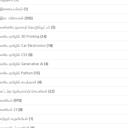
இணையபக்கம்
(1)
இரா. அசோகன்
(305)
எண்ணிம நூலகத் தொழில்நுட்பம்
(5)
எளிய தமிழில் 3D Printing
(24)
எளிய தமிழில் Car Electronics
(18)
எளிய தமிழில் CSS
(6)
எளிய தமிழில் Generative AI
(4)
எளிய தமிழில் Python
(15)
எளிய தமிழில் பைத்தான்
(4)
கட்டற்ற ஆன்டிராய்டு செயலிகள்
(22)
கணியம்
(970)
கணியம் 23
(8)
கற்கும் கருவியியல்
(1)
குவாண்டம் கணினி
(6)