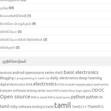
முத்து
(83)
மேககணினி(Cloud)
(1)
மோசில்லா பொதுக்குரல்
(9)
விக்கிப்பீடியா
(5)
விக்கிப்பீடியா:விக்கி மின்மினிகள்
(3)
விக்கிமூலம்
(5)
குறிச்சொற்கள்
basic electronics
AWS
android opensource series
Android
daily electronics
deep-learning
Blogging
css
C programming in tamil
electronics
DSA
digital electronics
include
FOSS
kaniyam php in tamil seires
ODOC
Kaniyam software testing series
linux
logic gates
learn PHP in tamil
Open source
python
python in
PHP in tamil
PHP in tamil series
tamil
tamil
ruby
Tamil C++
Thamizh G
software testing in tamil