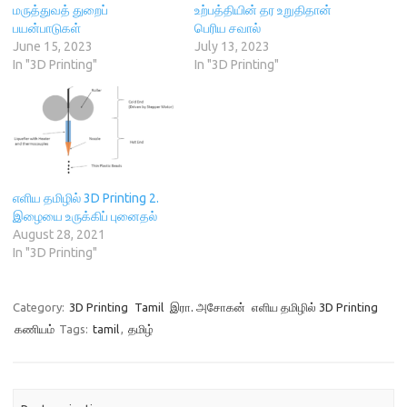
e
w
w
n
மருத்துவத் துறைப்
உற்பத்தியின் தர உறுதிதான்
w
w
i
e
w
i
n
w
பயன்பாடுகள்
பெரிய சவால்
i
n
d
w
June 15, 2023
July 13, 2023
n
d
o
i
d
o
w
n
In "3D Printing"
In "3D Printing"
o
w
)
d
w
)
o
)
w
)
எளிய தமிழில் 3D Printing 2.
இழையை உருக்கிப் புனைதல்
August 28, 2021
In "3D Printing"
Category:
3D Printing
Tamil
இரா. அசோகன்
எளிய தமிழில் 3D Printing
கணியம்
Tags:
tamil
,
தமிழ்