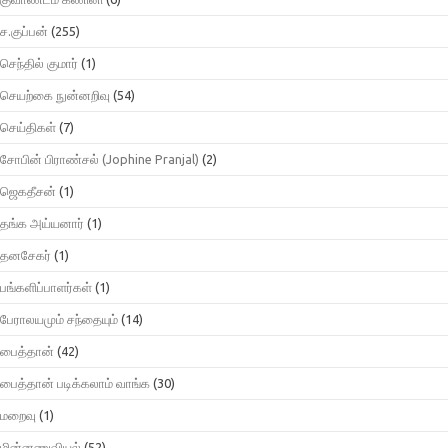
ச.குப்பன்
(255)
செந்தில் குமார்
(1)
செயற்கை நுன்னறிவு
(54)
செய்திகள்
(7)
சோபின் பிராண்சல் (Jophine Pranjal)
(2)
ஜெகதீசன்
(1)
தங்க அய்யனார்
(1)
தனசேகர்
(1)
பங்களிப்பாளர்கள்
(1)
பேராலயமும் சந்தையும்
(14)
பைத்தான்
(42)
பைத்தான் படிக்கலாம் வாங்க
(30)
மறைவு
(1)
மின்னணுவியல்
(52)