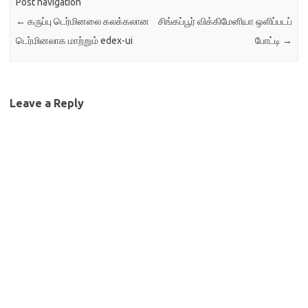
Post navigation
←
கருப்பு டெர்மினலை கலக்கலான
சிங்கப்பூர் விக்கிமேனியா ஒளிப்படப்
டெர்மினலாக மாற்றும் edex-ui
போட்டி
→
Leave a Reply