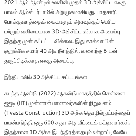
2021 ஆம் ஆண்டில் உலகின் முதல் 3D அச்சிட்ட எஃகு
பாலம் ஆம்ஸ்டர்டாமில் அறிமுகமாகியது. பாதசாரி
போக்குவரத்தைக் கையாளும் அளவுக்குப் பெரிய
மற்றும் வலிமையான 3D-அச்சிட்ட உலோக அமைப்பு
இதற்கு முன் கட்டப்படவில்லை. இது கால்வாயின்
குறுக்கே சுமார் 40 அடி நீளத்தில், வளைந்த 6-டன்
துருப்பிடிக்காத எஃகு அமைப்பு.
இந்தியாவில் 3D அச்சிட்ட கட்டடங்கள்
கடந்த ஆண்டு (2022) ஆகஸ்டு மாதத்தில் சென்னை
ஐஐடி (IIT) முன்னாள் மாணவர்களின் நிறுவனம்
(Tvasta Construction) 3D அச்சு தொழில்நுட்பத்தைப்
பயன்படுத்தி ஒரு 600 சதுர அடி வீட்டைக் கட்டினார்கள்.
இதற்கான 3D அச்சு இயந்திரத்தையும் உள்நாட்டிலேயே