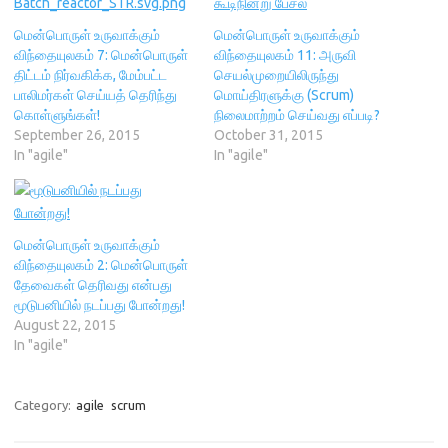
p
e
i
n
O
e
n
n
s
p
மென்பொருள் உருவாக்கும்
மென்பொருள் உருவாக்கும்
n
s
d
i
e
s
i
o
n
n
விந்தையுலகம் 7: மென்பொருள்
விந்தையுலகம் 11: அருவி
i
n
w
n
s
திட்டம் நிர்வகிக்க, மேம்பட்ட
n
n
)
e
செயல்முறையிலிருந்து
i
n
e
w
n
பாலிமர்கள் செய்யத் தெரிந்து
மொய்திரளுக்கு (Scrum)
e
w
w
n
w
w
i
e
கொள்ளுங்கள்!
நிலைமாற்றம் செய்வது எப்படி?
w
i
n
w
September 26, 2015
October 31, 2015
i
n
d
w
n
d
o
i
In "agile"
In "agile"
d
o
w
n
o
w
)
d
w
)
o
)
w
)
மென்பொருள் உருவாக்கும்
விந்தையுலகம் 2: மென்பொருள்
தேவைகள் தெரிவது என்பது
மூடுபனியில் நடப்பது போன்றது!
August 22, 2015
In "agile"
Category:
agile
scrum