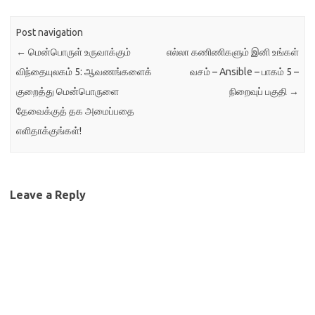
Post navigation
←
மென்பொருள் உருவாக்கும்
எல்லா கணிணிகளும் இனி உங்கள்
விந்தையுலகம் 5: ஆவணங்களைக்
வசம் – Ansible – பாகம் 5 –
குறைத்து மென்பொருளை
நிறைவுப் பகுதி
→
தேவைக்குத் தக அமைப்பதை
எளிதாக்குங்கள்!
Leave a Reply