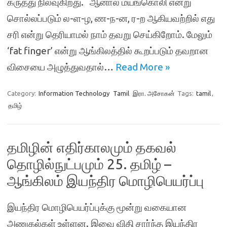
கருத்து நிலவுகிறது. ஆனால் மயங்கொலி என்று
சொல்லப்படும் ல-ள-ழ, ண-ந-ன, ர-ற ஆகியவற்றில் எது
சரி என்று தெரியாமல் நாம் தவறு செய்கிறோம். மேலும்
‘fat finger’ என்று ஆங்கிலத்தில் கூறப்படும் தவறான
விசையை அழுத்துவதால்…
Read More »
Category:
Information Technology
Tamil
இரா. அசோகன்
Tags:
tamil
,
தமிழ்
தமிழின் எதிர்காலமும் தகவல்
தொழில்நுட்பமும் 25. தமிழ் –
ஆங்கிலம் இயந்திர மொழிபெயர்ப்பு
இயந்திர மொழிபெயர்ப்புக்கு மூன்று வகையான
அணுகல்கள் உள்ளன. இவை விதி சார்ந்த இயந்திர