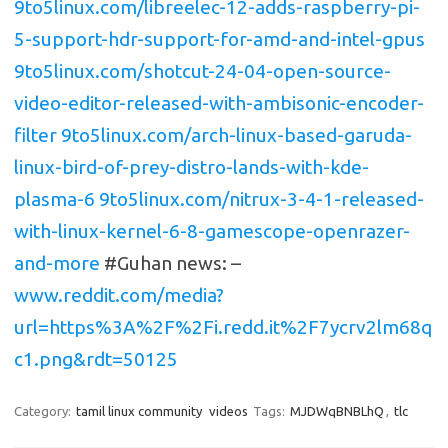
9to5linux.com/libreelec-12-adds-raspberry-pi-
5-support-hdr-support-for-amd-and-intel-gpus
9to5linux.com/shotcut-24-04-open-source-
video-editor-released-with-ambisonic-encoder-
filter
9to5linux.com/arch-linux-based-garuda-
linux-bird-of-prey-distro-lands-with-kde-
plasma-6
9to5linux.com/nitrux-3-4-1-released-
with-linux-kernel-6-8-gamescope-openrazer-
and-more
#Guhan news: –
www.reddit.com/media?
url=https%3A%2F%2Fi.redd.it%2F7ycrv2lm68q
c1.png&rdt=50125
Category:
tamil linux community
videos
Tags:
MJDWqBNBLhQ
,
tlc