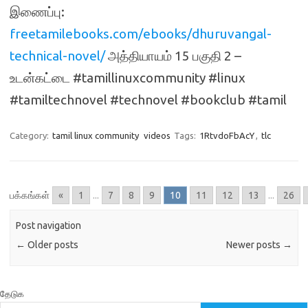
இணைப்பு:
freetamilebooks.com/ebooks/dhuruvangal-
technical-novel/
அத்தியாயம் 15 பகுதி 2 –
உடன்கட்டை #tamillinuxcommunity #linux
#tamiltechnovel #technovel #bookclub #tamil
Category:
tamil linux community
videos
Tags:
1RtvdoFbAcY
,
tlc
பக்கங்கள்
«
1
...
7
8
9
10
11
12
13
...
26
Post navigation
←
Older posts
Newer posts
→
தேடுக