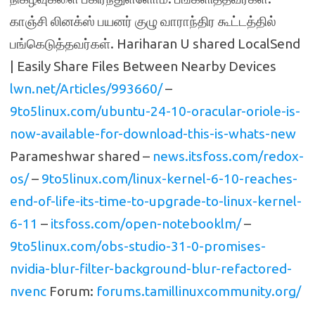
காஞ்சி லினக்ஸ் பயனர் குழு வாராந்திர கூட்டத்தில்
பங்கெடுத்தவர்கள். Hariharan U shared LocalSend
| Easily Share Files Between Nearby Devices
lwn.net/Articles/993660/
–
9to5linux.com/ubuntu-24-10-oracular-oriole-is-
now-available-for-download-this-is-whats-new
Parameshwar shared –
news.itsfoss.com/redox-
os/
–
9to5linux.com/linux-kernel-6-10-reaches-
end-of-life-its-time-to-upgrade-to-linux-kernel-
6-11
–
itsfoss.com/open-notebooklm/
–
9to5linux.com/obs-studio-31-0-promises-
nvidia-blur-filter-background-blur-refactored-
nvenc
Forum:
forums.tamillinuxcommunity.org/