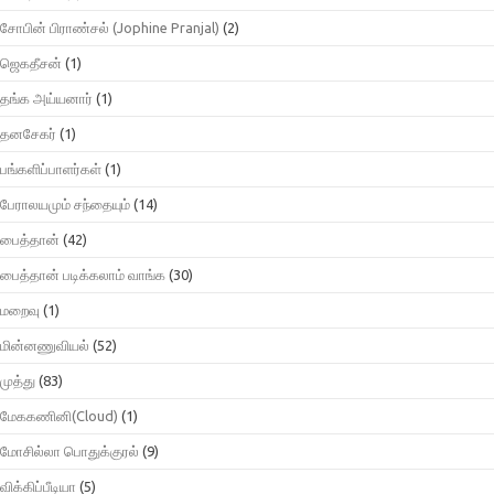
சோபின் பிராண்சல் (Jophine Pranjal)
(2)
ஜெகதீசன்
(1)
தங்க அய்யனார்
(1)
தனசேகர்
(1)
பங்களிப்பாளர்கள்
(1)
பேராலயமும் சந்தையும்
(14)
பைத்தான்
(42)
பைத்தான் படிக்கலாம் வாங்க
(30)
மறைவு
(1)
மின்னணுவியல்
(52)
முத்து
(83)
மேககணினி(Cloud)
(1)
மோசில்லா பொதுக்குரல்
(9)
விக்கிப்பீடியா
(5)