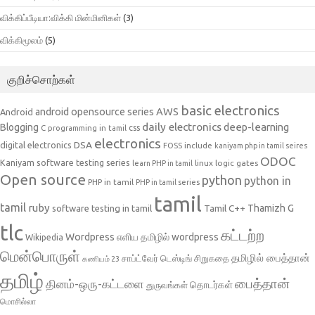
விக்கிப்பீடியா:விக்கி மின்மினிகள்
(3)
விக்கிமூலம்
(5)
குறிச்சொற்கள்
basic electronics
AWS
android opensource series
Android
daily electronics
deep-learning
Blogging
css
C programming in tamil
electronics
DSA
digital electronics
include
FOSS
kaniyam php in tamil seires
ODOC
Kaniyam software testing series
linux
logic gates
learn PHP in tamil
Open source
python
python in
PHP in tamil
PHP in tamil series
tamil
tamil
ruby
Tamil C++
Thamizh G
software testing in tamil
tlc
கட்டற்ற
Wordpress
எளிய தமிழில் wordpress
Wikipedia
மென்பொருள்
தமிழில் பைத்தான்
சாப்ட்வேர் டெஸ்டிங்
சிறுகதை
கணியம் 23
தமிழ்
பைத்தான்
தினம்-ஒரு-கட்டளை
தொடர்கள்
துருவங்கள்
மொசில்லா