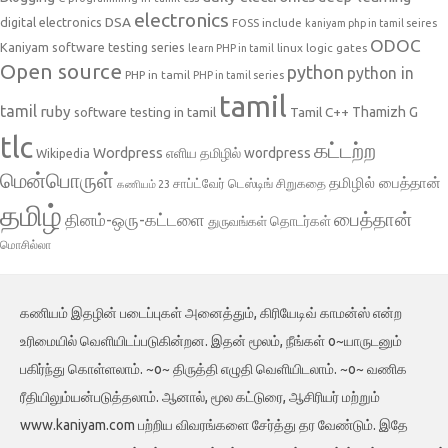
electronics
DSA
digital electronics
include
FOSS
kaniyam php in tamil seires
ODOC
Kaniyam software testing series
linux
logic gates
learn PHP in tamil
Open source
python
python in
PHP in tamil
PHP in tamil series
tamil
tamil
ruby
Tamil C++
Thamizh G
software testing in tamil
tlc
கட்டற்ற
Wordpress
எளிய தமிழில் wordpress
Wikipedia
மென்பொருள்
தமிழில் பைத்தான்
சாப்ட்வேர் டெஸ்டிங்
சிறுகதை
கணியம் 23
தமிழ்
பைத்தான்
தினம்-ஒரு-கட்டளை
தொடர்கள்
துருவங்கள்
மொசில்லா
கணியம் இதழின் படைப்புகள் அனைத்தும், கிரியேடிவ் காமன்ஸ் என்ற
உரிமையில் வெளியிடப்படுகின்றன. இதன் மூலம், நீங்கள் o~யாருடனும்
பகிர்ந்து கொள்ளலாம். ~o~ திருத்தி எழுதி வெளியிடலாம். ~o~ வணிக
ரீதியிலும்யன்படுத்தலாம். ஆனால், மூல கட்டுரை, ஆசிரியர் மற்றும்
www.kaniyam.com பற்றிய விவரங்களை சேர்த்து தர வேண்டும். இதே