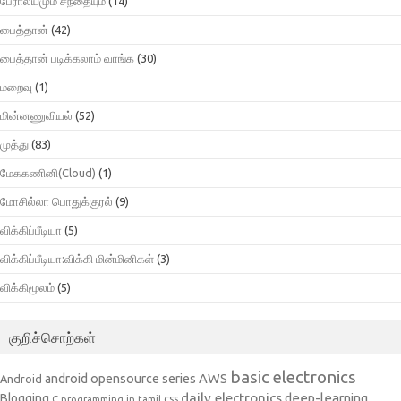
பேராலயமும் சந்தையும்
(14)
பைத்தான்
(42)
பைத்தான் படிக்கலாம் வாங்க
(30)
மறைவு
(1)
மின்னணுவியல்
(52)
முத்து
(83)
மேககணினி(Cloud)
(1)
மோசில்லா பொதுக்குரல்
(9)
விக்கிப்பீடியா
(5)
விக்கிப்பீடியா:விக்கி மின்மினிகள்
(3)
விக்கிமூலம்
(5)
குறிச்சொற்கள்
basic electronics
AWS
android opensource series
Android
daily electronics
deep-learning
Blogging
css
C programming in tamil