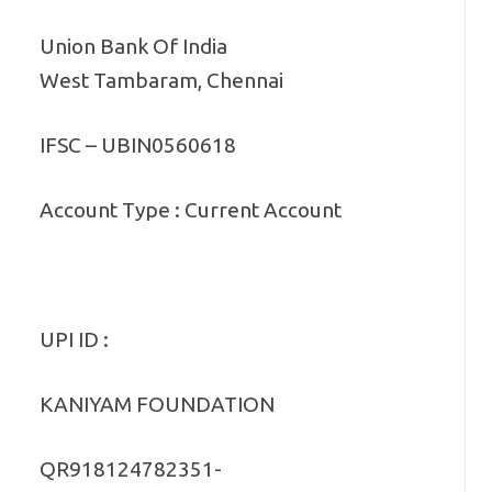
Union Bank Of India
West Tambaram, Chennai
IFSC – UBIN0560618
Account Type : Current Account
UPI ID :
KANIYAM FOUNDATION
QR918124782351-