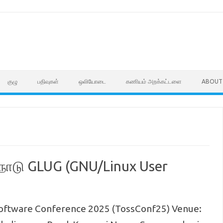
குழு
பதிவுகள்
ஒலியோடை
கணியம் அறக்கட்டளை
ABOUT
நாடு GLUG (GNU/Linux User
oftware Conference 2025 (TossConf25) Venue: