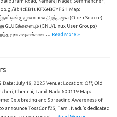
ahabalipuram Road, Kamaraj Nagar, Semmancheri,
.goo.gl/8b4cEB1uKFXeBGYF6 1 Map:
ாட்டின் முழுமையான திறந்த மூல (Open Source)
்து GLUGக்களையும் (GNU/Linux User Groups)
திறந்த மூல சமூகங்களை…
Read More »
rs
ate: July 19, 2025 Venue: Location: Off, Old
heri, Chennai, Tamil Nadu 600119 Map:
e: Celebrating and Spreading Awareness of
 to announce TossConf25, Tamil Nadu’s dedicated
 community driven event…
Read More »