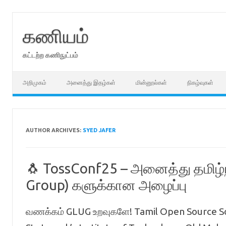
Skip
to
content
கணியம்
கட்டற்ற கணிநுட்பம்
அறிமுகம்
அனைத்து இதழ்கள்
மின்னூல்கள்
நிகழ்வுகள்
AUTHOR ARCHIVES:
SYED JAFER
🐧 TossConf25 – அனைத்து தமிழ்
Group) களுக்கான அழைப்பு
வணக்கம் GLUG உறவுகளே! Tamil Open Source S