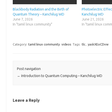
n
d
o
i
d
o
w
n
o
w
)
d
Blackbody Radiation and the Birth of
Photoelectric Effec
w
)
o
Quantum Theory – Kanchilug WD
Kanchilug WD
)
w
)
June 7, 2026
June 21, 2026
In "tamil linux community"
In "tamil linux com
Category:
tamil linux community
videos
Tags:
tlc
,
yaskXEoCDvw
Post navigation
←
Introduction to Quantum Computing – Kanchilug WD
Leave a Reply