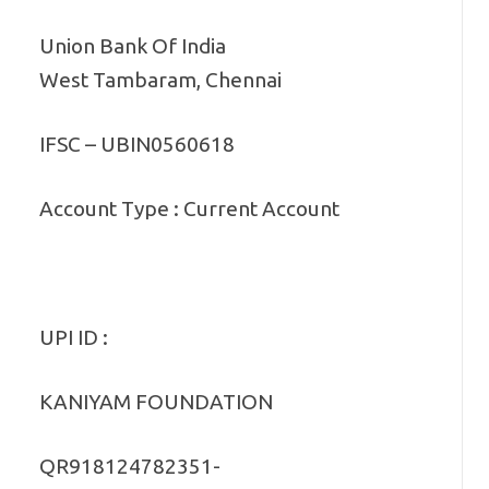
Union Bank Of India
West Tambaram, Chennai
IFSC – UBIN0560618
Account Type : Current Account
UPI ID :
KANIYAM FOUNDATION
QR918124782351-