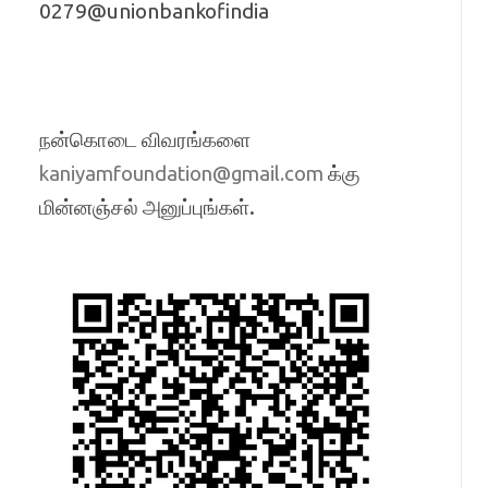
0279@unionbankofindia
நன்கொடை விவரங்களை
க்கு
kaniyamfoundation@gmail.com
மின்னஞ்சல் அனுப்புங்கள்.