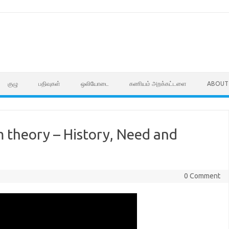
குழு
பதிவுகள்
ஒலியோடை
கணியம் அறக்கட்டளை
ABOUT
 theory – History, Need and
0 Comment