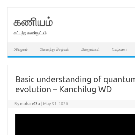
Skip
to
content
கணியம்
கட்டற்ற கணிநுட்பம்
அறிமுகம்
அனைத்து இதழ்கள்
மின்னூல்கள்
நிகழ்வுகள்
Basic understanding of quantum
evolution – Kanchilug WD
By
mohan43u
|
May 31, 2026