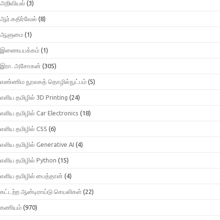
அறிவியல்
(3)
ஆர்.கதிர்வேல்
(8)
ஆளுமை
(1)
இணையபக்கம்
(1)
இரா. அசோகன்
(305)
எண்ணிம நூலகத் தொழில்நுட்பம்
(5)
எளிய தமிழில் 3D Printing
(24)
எளிய தமிழில் Car Electronics
(18)
எளிய தமிழில் CSS
(6)
எளிய தமிழில் Generative AI
(4)
எளிய தமிழில் Python
(15)
எளிய தமிழில் பைத்தான்
(4)
கட்டற்ற ஆன்டிராய்டு செயலிகள்
(22)
கணியம்
(970)