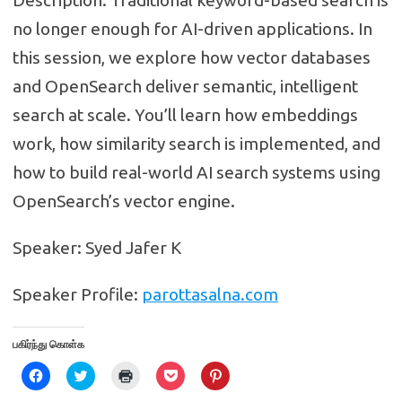
Description: Traditional keyword-based search is
no longer enough for AI-driven applications. In
this session, we explore how vector databases
and OpenSearch deliver semantic, intelligent
search at scale. You’ll learn how embeddings
work, how similarity search is implemented, and
how to build real-world AI search systems using
OpenSearch’s vector engine.
Speaker: Syed Jafer K
Speaker Profile:
parottasalna.com
பகிர்ந்து கொள்க
C
C
C
C
C
l
l
l
l
l
i
i
i
i
i