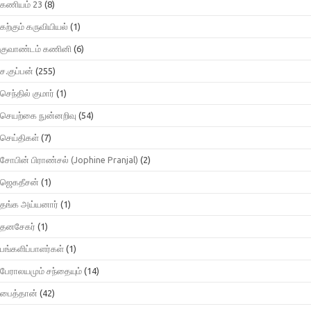
கணியம் 23
(8)
கற்கும் கருவியியல்
(1)
குவாண்டம் கணினி
(6)
ச.குப்பன்
(255)
செந்தில் குமார்
(1)
செயற்கை நுன்னறிவு
(54)
செய்திகள்
(7)
சோபின் பிராண்சல் (Jophine Pranjal)
(2)
ஜெகதீசன்
(1)
தங்க அய்யனார்
(1)
தனசேகர்
(1)
பங்களிப்பாளர்கள்
(1)
பேராலயமும் சந்தையும்
(14)
பைத்தான்
(42)