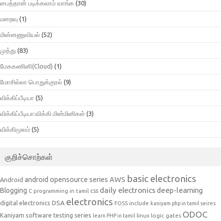
பைத்தான் படிக்கலாம் வாங்க
(30)
மறைவு
(1)
மின்னணுவியல்
(52)
முத்து
(83)
மேககணினி(Cloud)
(1)
மோசில்லா பொதுக்குரல்
(9)
விக்கிப்பீடியா
(5)
விக்கிப்பீடியா:விக்கி மின்மினிகள்
(3)
விக்கிமூலம்
(5)
குறிச்சொற்கள்
basic electronics
AWS
android opensource series
Android
daily electronics
deep-learning
Blogging
css
C programming in tamil
electronics
DSA
digital electronics
include
FOSS
kaniyam php in tamil seires
ODOC
Kaniyam software testing series
linux
logic gates
learn PHP in tamil