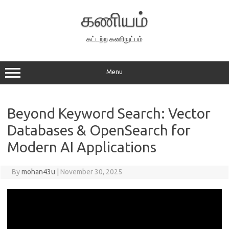
Skip
to
கணியம்
content
கட்டற்ற கணிநுட்பம்
Menu
Beyond Keyword Search: Vector
Databases & OpenSearch for
Modern AI Applications
By
mohan43u
|
November 30, 2025