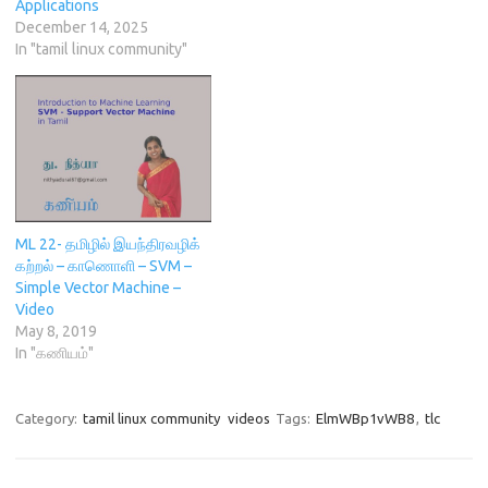
o
w
)
தரவுகளைச் வரிசையாக
d
Applications
w
)
o
சேமிக்கிறது, ஆனால் அளவில்
December 14, 2025
)
w
)
மாறும் வகையில் மாறக்கூடும்.
In "tamil linux community"
தரவுகளைச் சேர்ப்பதும்
நீக்குவதும் பொதுவாக
இறுதியில் செய்யப்படும்.
தரவுகளை…
ML 22- தமிழில் இயந்திரவழிக்
கற்றல் – காணொளி – SVM –
Simple Vector Machine –
Video
May 8, 2019
In "கணியம்"
Category:
tamil linux community
videos
Tags:
ElmWBp1vWB8
,
tlc