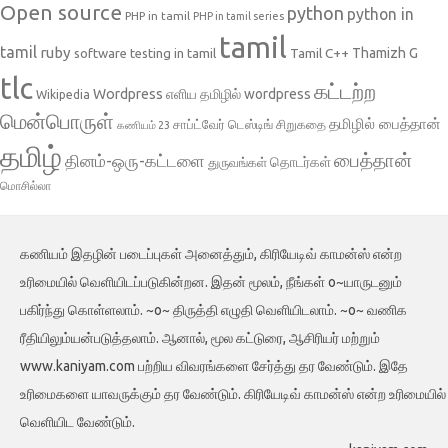
Open source
python
python in
PHP in tamil
PHP in tamil series
tamil
tamil
ruby
Tamil C++
Thamizh G
software testing in tamil
tlc
கட்டற்ற
Wordpress
எளிய தமிழில் wordpress
Wikipedia
மென்பொருள்
தமிழில் பைத்தான்
சாப்ட்வேர் டெஸ்டிங்
சிறுகதை
கணியம் 23
தமிழ்
பைத்தான்
தினம்-ஒரு-கட்டளை
தொடர்கள்
துருவங்கள்
மொசில்லா
கணியம் இதழின் படைப்புகள் அனைத்தும், கிரியேடிவ் காமன்ஸ் என்ற
உரிமையில் வெளியிடப்படுகின்றன. இதன் மூலம், நீங்கள் o~யாருடனும்
பகிர்ந்து கொள்ளலாம். ~o~ திருத்தி எழுதி வெளியிடலாம். ~o~ வணிக
ரீதியிலும்யன்படுத்தலாம். ஆனால், மூல கட்டுரை, ஆசிரியர் மற்றும்
www.kaniyam.com பற்றிய விவரங்களை சேர்த்து தர வேண்டும். இதே
உரிமைகளை யாவருக்கும் தர வேண்டும். கிரியேடிவ் காமன்ஸ் என்ற உரிமையில்
வெளியிட வேண்டும்.