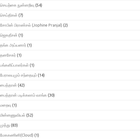
செயற்கை நுன்னறிவு
(54)
செய்திகள்
(7)
சோபின் பிராண்சல் (Jophine Pranjal)
(2)
ஜெகதீசன்
(1)
தங்க அய்யனார்
(1)
தனசேகர்
(1)
பங்களிப்பாளர்கள்
(1)
பேராலயமும் சந்தையும்
(14)
பைத்தான்
(42)
பைத்தான் படிக்கலாம் வாங்க
(30)
மறைவு
(1)
மின்னணுவியல்
(52)
முத்து
(83)
மேககணினி(Cloud)
(1)