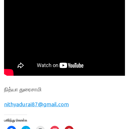
நித்யா துரைசாமி
nithyadurai87@gmail.com
பகிர்ந்து கொள்க