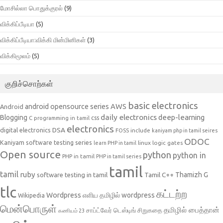
மோசில்லா பொதுக்குரல்
(9)
விக்கிப்பீடியா
(5)
விக்கிப்பீடியா:விக்கி மின்மினிகள்
(3)
விக்கிமூலம்
(5)
குறிச்சொற்கள்
basic electronics
AWS
android opensource series
Android
daily electronics
deep-learning
Blogging
css
C programming in tamil
electronics
DSA
digital electronics
include
FOSS
kaniyam php in tamil seires
ODOC
Kaniyam software testing series
linux
logic gates
learn PHP in tamil
Open source
python
python in
PHP in tamil
PHP in tamil series
tamil
tamil
ruby
Tamil C++
Thamizh G
software testing in tamil
tlc
கட்டற்ற
Wordpress
எளிய தமிழில் wordpress
Wikipedia
மென்பொருள்
தமிழில் பைத்தான்
சாப்ட்வேர் டெஸ்டிங்
சிறுகதை
கணியம் 23