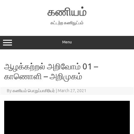
Skip
to
கணியம்
content
கட்டற்ற கணிநுட்பம்
Menu
ஆழக்கற்றல் அறிவோம் 01 –
காணொளி – அறிமுகம்
By
கணியம் பொறுப்பாசிரியர்
|
March 27, 2021