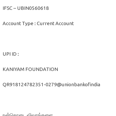
IFSC – UBIN0560618
Account Type : Current Account
UPI ID :
KANIYAM FOUNDATION
QR918124782351-0279@unionbankofindia
நன்கொடை விவரங்களை