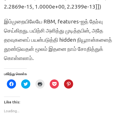
2.2869e-15, 1.0000e+00, 2.2399e-13]])
இம்முறையிலேயே RBM, features-ஐத் தேர்வு
செய்கிறது. பயிற்சி அளித்து முடித்தபின், அதே
தரவுகளைப் பயன்படுத்தி hidden நியூரான்களைத்
தூண்டுவதன் மூலம் இதனை நாம் சோதித்துக்
கொள்ளலாம்.
பகிர்ந்து கொள்க
C
C
C
C
C
l
l
l
l
l
i
i
i
i
i
c
c
c
c
c
k
k
k
k
k
t
t
t
t
t
Like this:
o
o
o
o
o
s
s
p
s
s
Loading...
h
h
r
h
h
a
a
i
a
a
r
r
n
r
r
e
e
t
e
e
o
o
(
o
o