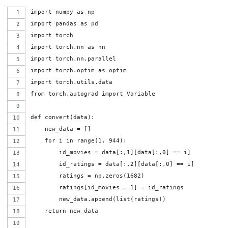
import numpy as np
import pandas as pd
import torch
import torch.nn as nn
import torch.nn.parallel
import torch.optim as optim
import torch.utils.data
from torch.autograd import Variable
def convert(data):
    new_data = []
    for i in range(1, 944):
        id_movies = data[:,1][data[:,0] == i]
        id_ratings = data[:,2][data[:,0] == i]
        ratings = np.zeros(1682)
        ratings[id_movies – 1] = id_ratings
        new_data.append(list(ratings)) 
    return new_data