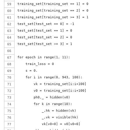
training_set[training_set == 1] = 0
training_set[training_set == 2] = 0
training_set[training_set >= 3] = 1
test_set[test_set == 0] = -1
test_set[test_set == 1] = 0
test_set[test_set == 2] = 0
test_set[test_set >= 3] = 1
for epoch in range(1, 11):
    train_loss = 0
    s = 0.
    for i in range(0, 943, 100):
        vk = training_set[i:i+100]
        v0 = training_set[i:i+100]
        ph0,_ = hidden(v0)
        for k in range(10):
            _,hk = hidden(vk)
            _,vk = visible(hk)
            vk[v0<0] = v0[v0<0]