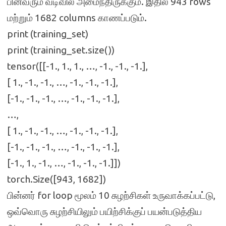
பின்வரும் வடிவில் அமைந்திருக்கும். இதில் 943 rows
மற்றும் 1682 columns காணப்படும்.
print (training_set)
print (training_set.size())
tensor([[-1., 1., 1., …, -1., -1., -1.],
[ 1., -1., -1., …, -1., -1., -1.],
[-1., -1., -1., …, -1., -1., -1.],
…,
[ 1., -1., -1., …, -1., -1., -1.],
[-1., -1., -1., …, -1., -1., -1.],
[-1., 1., -1., …, -1., -1., -1.]])
torch.Size([943, 1682])
பின்னர் for loop மூலம் 10 சுழற்சிகள் உருவாக்கப்பட்டு,
ஒவ்வொரு சுழற்சியிலும் பயிற்சிக்குப் பயன்படுத்திய