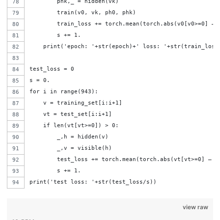
        phk,_ = hidden(vk)
        train(v0, vk, ph0, phk)
        train_loss += torch.mean(torch.abs(v0[v0>=0] – 
        s += 1.
    print('epoch: '+str(epoch)+' loss: '+str(train_loss
test_loss = 0
s = 0.
for i in range(943):
    v = training_set[i:i+1]
    vt = test_set[i:i+1]
    if len(vt[vt>=0]) > 0:
        _,h = hidden(v)
        _,v = visible(h)
        test_loss += torch.mean(torch.abs(vt[vt>=0] – v
        s += 1.
print('test loss: '+str(test_loss/s))
view raw