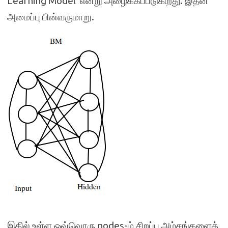
Learning Model’ என்று அழைக்கப்படுகிறது. இதன்
அமைப்பு பின்வருமாறு.
இதில் உள்ள ஒவ்வொரு nodes-ம் சிறப்பு அம்சங்களைக்