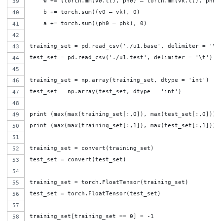
    W += (torch.mm(v0.t(), ph0) – torch.mm(vk.t(), phk)
    b += torch.sum((v0 – vk), 0)
    a += torch.sum((ph0 – phk), 0)
training_set = pd.read_csv('./u1.base', delimiter = '\t
test_set = pd.read_csv('./u1.test', delimiter = '\t')
training_set = np.array(training_set, dtype = 'int')
test_set = np.array(test_set, dtype = 'int') 
print (max(max(training_set[:,0]), max(test_set[:,0])))
print (max(max(training_set[:,1]), max(test_set[:,1])))
training_set = convert(training_set)
test_set = convert(test_set)
training_set = torch.FloatTensor(training_set)
test_set = torch.FloatTensor(test_set)
training_set[training_set == 0] = -1