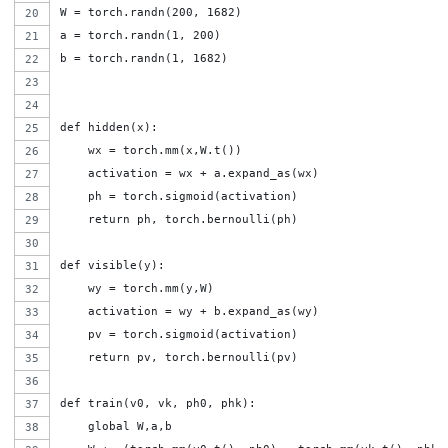
W = torch.randn(200, 1682)
a = torch.randn(1, 200)
b = torch.randn(1, 1682)
def hidden(x):
    wx = torch.mm(x,W.t())
    activation = wx + a.expand_as(wx)
    ph = torch.sigmoid(activation)
    return ph, torch.bernoulli(ph)
def visible(y):
    wy = torch.mm(y,W)
    activation = wy + b.expand_as(wy)
    pv = torch.sigmoid(activation)
    return pv, torch.bernoulli(pv)
def train(v0, vk, ph0, phk):
    global W,a,b