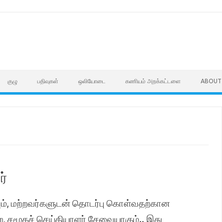
குழு
பதிவுகள்
ஒலியோடை
கணியம் அறக்கட்டளை
ABOUT
ர்
ும், மற்றவர்களுடன் தொடர்பு கொள்வதற்கான
, சமூகச் செய்தியாளர் சேவையாகும்.. இது