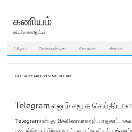
Skip
to
content
கணியம்
கட்டற்ற கணிநுட்பம்
அறிமுகம்
அனைத்து இதழ்கள்
மின்னூல்கள்
நிகழ்வுகள்
CATEGORY ARCHIVES:
MOBILE APP
Telegram எனும் சமூக செய்தியாள
Telegramஎன்பது மிகவிரைவாகவும், பாதுகாப்பாகவ
தகவல்தொடர்பிற்கான கட்டணமற்ற, விளம்பரங்களற்ற