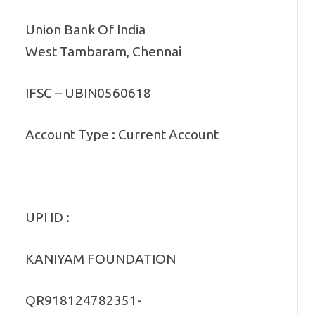
Union Bank Of India
West Tambaram, Chennai
IFSC – UBIN0560618
Account Type : Current Account
UPI ID :
KANIYAM FOUNDATION
QR918124782351-