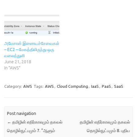
d
o
w
n
o
w
)
d
w
)
o
)
w
)
அமேசான் இணையச்சேவைகள்
– EC2 – மேகத்திலிருந்து ஒரு
வலைத்துளி
June 21, 2018
In "AWS"
Category:
AWS
Tags:
AWS
,
Cloud Computing
,
IaaS
,
PaaS
,
SaaS
Post navigation
←
தமிழின் எதிர்காலமும் தகவல்
தமிழின் எதிர்காலமும் தகவல்
தொழில்நுட்பமும் 7. “ஆளும்
தொழில்நுட்பமும் 8. புதிய