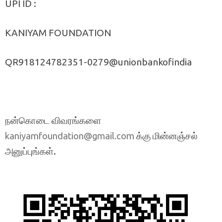
UPI ID :
KANIYAM FOUNDATION
QR918124782351-0279@unionbankofindia
நன்கொடை விவரங்களை
க்கு மின்னஞ்சல்
kaniyamfoundation@gmail.com
அனுப்புங்கள்.