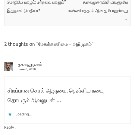
மொழியே வாழும்; மற்றவை மாளும்”
தலைமுறையின் மரபணுவே
இதுதான் நியதியா?
எண்ணிமத்தால் ஆனது போலுள்ளது
→
2 thoughts on “
மேகக்கணிமை – அறிமுகம்
”
தகவலுழவன்
June 6, 2018
சிறப்பான சொல் ஆளுமை, தெள்ளிய நடை,
தொடரும் ஆவலுடன் …
Loading...
↓
Reply