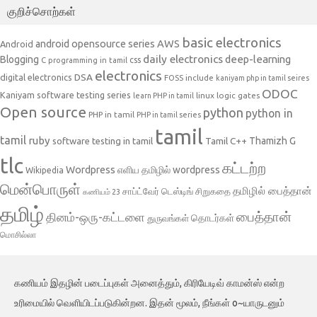
குறிச்சொற்கள்
basic electronics
AWS
android opensource series
Android
daily electronics
deep-learning
Blogging
css
C programming in tamil
electronics
DSA
digital electronics
include
FOSS
kaniyam php in tamil seires
ODOC
Kaniyam software testing series
linux
logic gates
learn PHP in tamil
Open source
python
python in
PHP in tamil
PHP in tamil series
tamil
tamil
ruby
Tamil C++
Thamizh G
software testing in tamil
tlc
கட்டற்ற
Wordpress
எளிய தமிழில் wordpress
Wikipedia
மென்பொருள்
தமிழில் பைத்தான்
சாப்ட்வேர் டெஸ்டிங்
சிறுகதை
கணியம் 23
தமிழ்
பைத்தான்
தினம்-ஒரு-கட்டளை
தொடர்கள்
துருவங்கள்
மொசில்லா
கணியம் இதழின் படைப்புகள் அனைத்தும், கிரியேடிவ் காமன்ஸ் என்ற
உரிமையில் வெளியிடப்படுகின்றன. இதன் மூலம், நீங்கள் o~யாருடனும்