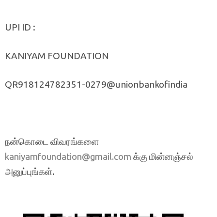
UPI ID :
KANIYAM FOUNDATION
QR918124782351-0279@unionbankofindia
நன்கொடை விவரங்களை
க்கு மின்னஞ்சல்
kaniyamfoundation@gmail.com
அனுப்புங்கள்.