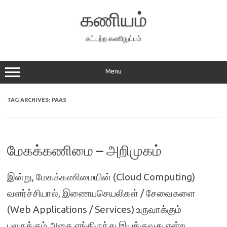
Skip
to
கணியம்
content
கட்டற்ற கணிநுட்பம்
Menu
TAG ARCHIVES:
PAAS
மேகக்கணிமை – அறிமுகம்
இன்று, மேகக்கணிமையின் (Cloud Computing)
வளர்ச்சியால், இணையசெயலிகள் / சேவைகளை
(Web Applications / Services) உருவாக்கும்
பலருக்கும் அதை எங்கிருந்து இயக்குவது என்ற