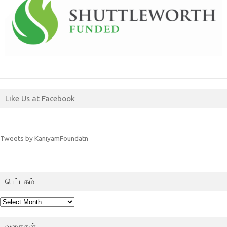
Like Us at Facebook
Tweets by KaniyamFoundatn
பெட்டகம்
பெட்டகம்
வகைகள்