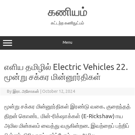
Skip
to
கணியம்
content
கட்டற்ற கணிநுட்பம்
Menu
எளிய தமிழில் Electric Vehicles 22.
மூன்று சக்கர மின்னூர்திகள்
By
இரா. அசோகன்
|
October 12, 2024
மூன்று சக்கர மின்னூர்திகள் இரண்டு வகை. குறைந்தத்
திறன் கொண்ட மின்-ரிக்‌ஷாக்கள் (E-Rickshaw) ஈய
அமில மின்கலம் வைத்து வருகின்றன. இவற்றைப் பற்றிப்