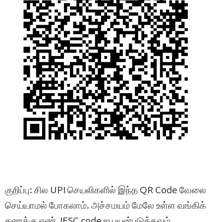
குறிப்பு: சில UPI செயலிகளில் இந்த QR Code வேலை
செய்யாமல் போகலாம். அச்சமயம் மேலே உள்ள வங்கிக்
கணக்கு எண், IFSC code ஐ பயன்படுத்தவும்.