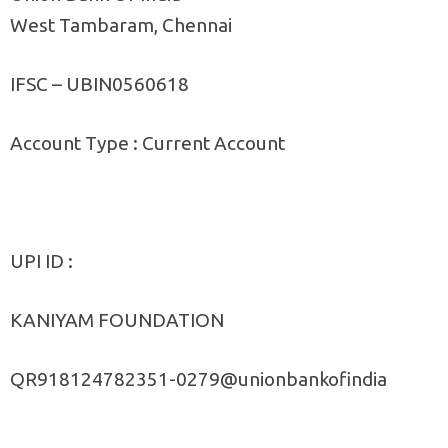
West Tambaram, Chennai
IFSC – UBIN0560618
Account Type : Current Account
UPI ID :
KANIYAM FOUNDATION
QR918124782351-0279@unionbankofindia