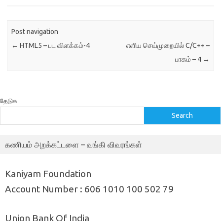
Group…
இருந்தபடியே, அவற்றை கற்க,
வீடியோ பாடங்கள்
http://spoken-tutorial.org
Post navigation
தளத்தில் பல்வேறு மொழிகளில்
←
HTML5 – பட விளக்கம்-4
எளிய செய்முறையில் C/C++ –
கிடைக்கின்றன. நீங்களும்
உருவாக்கி பங்கேற்கலாம்.
பாகம் – 4
→
கணியம் இதழ் வெளியீடை
தொடர்ந்து நடத்தி வரும்
எழுத்தாளர்களுக்கும்,…
தேடுக
Search
கணியம் அறக்கட்டளை – வங்கி விவரங்கள்
Kaniyam Foundation
Account Number : 606 1010 100 502 79
Union Bank Of India