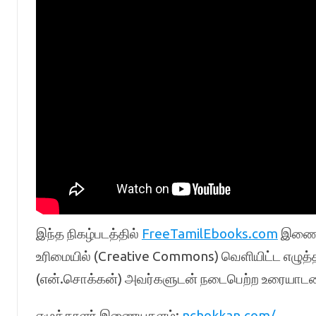
இந்த நிகழ்படத்தில்
FreeTamilEbooks.com
இணையத
உரிமையில் (Creative Commons) வெளியிட்ட எழுத
(என்.சொக்கன்) அவர்களுடன் நடைபெற்ற உரையாட
எழுத்தாளர் இணையதளம்:
nchokkan.com/