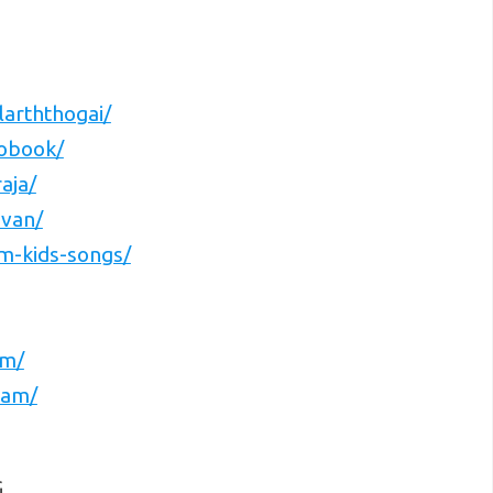
arththogai/
obook/
aja/
ivan/
m-kids-songs/
um/
ram/
G