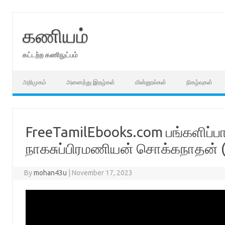
Skip
to
content
கணியம்
கட்டற்ற கணிநுட்பம்
அறிமுகம்
அனைத்து இதழ்கள்
மின்னூல்கள்
நிகழ்வுகள்
FreeTamilEbooks.com பங்களிப்
நாகசுப்பிரமணியன் சொக்கநாதன் 
By
mohan43u
|
November 17, 2023