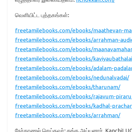
வெளியிட்ட புத்தகங்கள்:
freetamilebooks.com/ebooks/maathevan-mal
freetamilebooks.com/ebooks/arrahman-audi
freetamilebooks.com/ebooks/maanavamahar
freetamilebooks.com/ebooks/kaviyaubathala
freetamilebooks.com/ebooks/adalam-padala
freetamilebooks.com/ebooks/nedunalvadai/
freetamilebooks.com/ebooks/tharunam/
freetamilebooks.com/ebooks/rajavum-pirar
freetamilebooks.com/ebooks/kadhal-pracha
freetamilebooks.com/ebooks/arrahman/
நேர்காணல் செய்தவர்: தங்க அய்யனார், KanchiLU