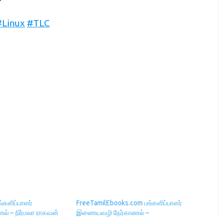
#Linux
#TLC
்களிப்பாளர்
FreeTamilEbooks.com பங்களிப்பாளர்
 – நிர்மலா ராகவன்
இணையவழி நேர்காணல் –