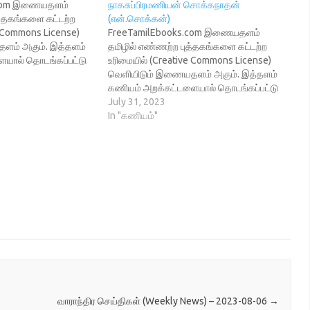
.com இணையதளம்
நாகசுப்பிரமணியன் சொக்கநாதன்
த்தகங்களை கட்டற்ற
(என்.சொக்கன்)
e Commons License)
FreeTamilEbooks.com இணையதளம்
ளம் அகும். இத்தளம்
தமிழில் எண்ணற்ற புத்தகங்களை கட்டற்ற
யால் தொடங்கப்பட்டு
உரிமையில் (Creative Commons License)
. இத்தளத்தில் தன்
வெளியிடும் இணையதளம் அகும். இத்தளம்
ற உரிமையில் வெளியிட்ட
கணியம் அறக்கட்டளையால் தொடங்கப்பட்டு
ாகவன் அவர்களுடன்
நடத்தி வரப்படுகிறது. இத்தளத்தில் தன்
July 31, 2023
ல் நடைபெற உள்ளது.
புத்தகங்களை கட்டற்ற உரிமையில் வெளியிட்ட
In "கணியம்"
ுப்பம் உள்ளவர்கள்
ஆசிரியர் நாகசுப்பிரமணியன் சொக்கநாதன்
ுள்ள இணைப்பில்
(என்.சொக்கன்) அவர்களுடன் இணையவழி
்தில் இணையவும்.
நேர்காணல் நடைபெற உள்ளது. அவருடன்
பதிவு
உரையாட விருப்பம் உள்ளவர்கள் கீழே
be.com/@TamilLinuxC
கொடுக்கப்பட்டுள்ள இணைப்பில்
வெளியிடப்படும். நாள்:…
குறிப்பிட்டுள்ள நேரத்தில் இணையவும்.
நேர்காணல் நிகழ்படப் பதிவு
https://www.youtube.com/@TamilLinuxC
ommunity தளத்தில் வெளியிடப்படும்.…
வாராந்திர செய்திகள் (Weekly News) – 2023-08-06
→