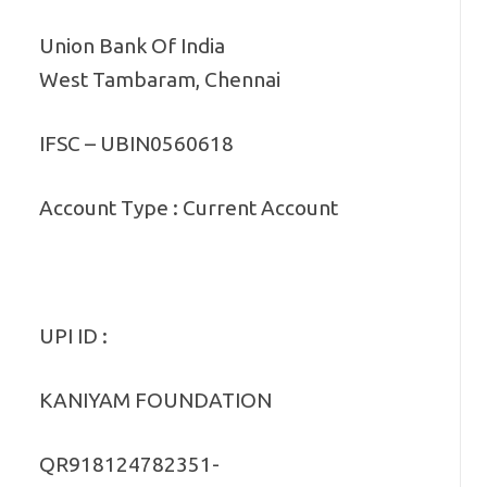
Union Bank Of India
West Tambaram, Chennai
IFSC – UBIN0560618
Account Type : Current Account
UPI ID :
KANIYAM FOUNDATION
QR918124782351-