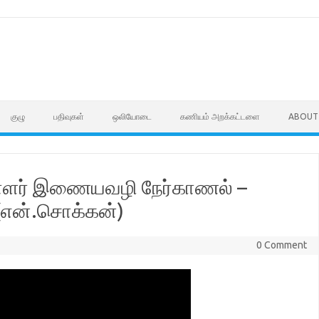
குழு
பதிவுகள்
ஒலியோடை
கணியம் அறக்கட்டளை
ABOUT
பாளர் இணையவழி நேர்காணல் –
(என்.சொக்கன்)
0 Comment