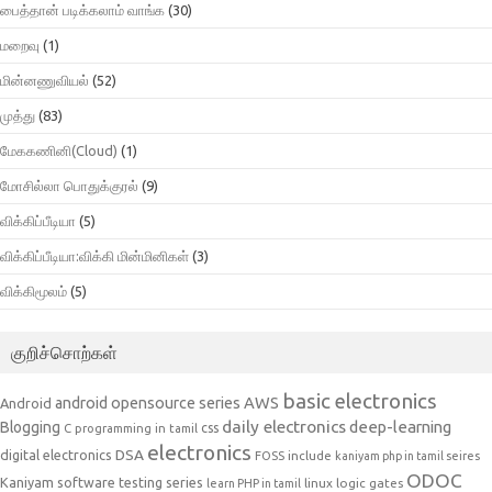
பைத்தான் படிக்கலாம் வாங்க
(30)
மறைவு
(1)
மின்னணுவியல்
(52)
முத்து
(83)
மேககணினி(Cloud)
(1)
மோசில்லா பொதுக்குரல்
(9)
விக்கிப்பீடியா
(5)
விக்கிப்பீடியா:விக்கி மின்மினிகள்
(3)
விக்கிமூலம்
(5)
குறிச்சொற்கள்
basic electronics
AWS
android opensource series
Android
daily electronics
deep-learning
Blogging
css
C programming in tamil
electronics
DSA
digital electronics
include
FOSS
kaniyam php in tamil seires
ODOC
Kaniyam software testing series
linux
logic gates
learn PHP in tamil