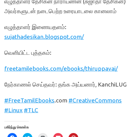
எழுத்தாளர் தேசிகன் நாராயணன் (சுஜாதா தேசிகன்)
அவர்களுடன் நடைபெற்ற உரையாடலை கானலாம்
எழுத்தாளர் இணையதளம்:
sujathadesikan.blogspot.com/
வெளியிட்ட புத்தகம்:
freetamilebooks.com/ebooks/thiruppavai/
நேர்காணல் செய்தவர்: தங்க அய்யனார், KanchiLUG
#FreeTamilEbooks
.com
#CreativeCommons
#Linux
#TLC
பகிர்ந்து கொள்க