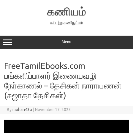
Skip
to
கணியம்
content
கட்டற்ற கணிநுட்பம்
Menu
FreeTamilEbooks.com
பங்களிப்பாளர் இணையவழி
நேர்காணல் – தேசிகன் நாராயணன்
(சுஜாதா தேசிகன்)
By
mohan43u
|
November 17, 2023