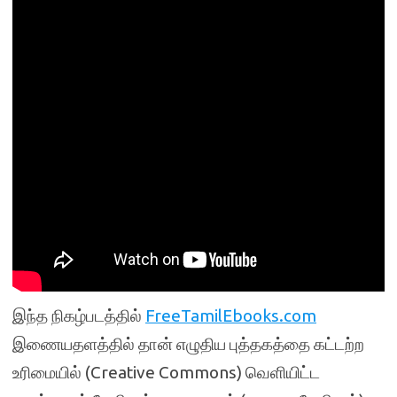
இந்த நிகழ்படத்தில்
FreeTamilEbooks.com
இணையதளத்தில் தான் எழுதிய புத்தகத்தை கட்டற்ற
உரிமையில் (Creative Commons) வெளியிட்ட