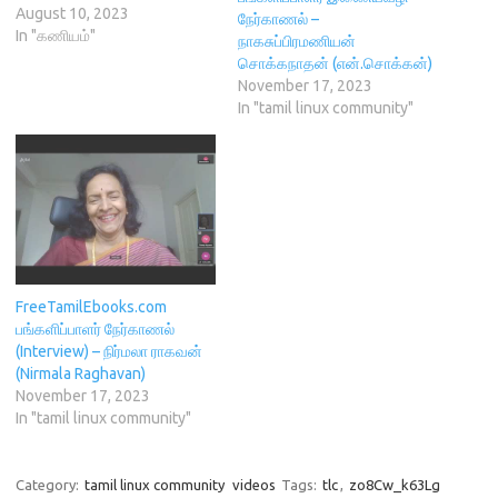
n
d
o
i
வெளியிடும் இணையதளம்
August 10, 2023
நேர்காணல் –
d
o
w
n
அகும். இத்தளம் கணியம்
In "கணியம்"
o
w
)
d
நாகசுப்பிரமணியன்
w
)
o
அறக்கட்டளையால்
சொக்கநாதன் (என்.சொக்கன்)
)
w
)
தொடங்கப்பட்டு நடத்தி
November 17, 2023
வரப்படுகிறது. இத்தளத்தில் தன்
In "tamil linux community"
புத்தகத்தை கட்டற்ற உரிமையில்
வெளியிட்ட ஆசிரியர் தேசிகன்
நாராயணன் (சுஜாதா தேசிகன்)
அவர்களுடன் இணையவழி
நேர்காணல் நடைபெற உள்ளது.
அவருடன் உரையாட விருப்பம்
உள்ளவர்கள் கீழே
கொடுக்கப்பட்டுள்ள
இணைப்பில் குறிப்பிட்டுள்ள
FreeTamilEbooks.com
நேரத்தில் இணையவும்.
பங்களிப்பாளர் நேர்காணல்
நேர்காணல் நிகழ்படப் பதிவு
(Interview) – நிர்மலா ராகவன்
https://www.youtube.com/
(Nirmala Raghavan)
@TamilLinuxCommunity
November 17, 2023
தளத்தில்…
In "tamil linux community"
Category:
tamil linux community
videos
Tags:
tlc
,
zo8Cw_k63Lg