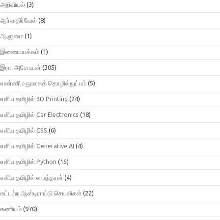
அறிவியல்
(3)
ஆர்.கதிர்வேல்
(8)
ஆளுமை
(1)
இணையபக்கம்
(1)
இரா. அசோகன்
(305)
எண்ணிம நூலகத் தொழில்நுட்பம்
(5)
எளிய தமிழில் 3D Printing
(24)
எளிய தமிழில் Car Electronics
(18)
எளிய தமிழில் CSS
(6)
எளிய தமிழில் Generative AI
(4)
எளிய தமிழில் Python
(15)
எளிய தமிழில் பைத்தான்
(4)
கட்டற்ற ஆன்டிராய்டு செயலிகள்
(22)
கணியம்
(970)