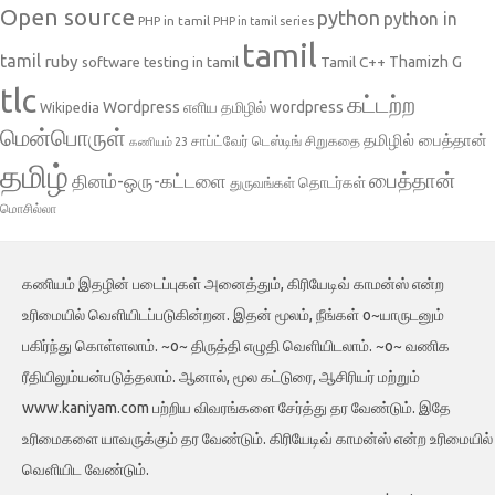
Open source
python
python in
PHP in tamil
PHP in tamil series
tamil
tamil
ruby
Tamil C++
Thamizh G
software testing in tamil
tlc
கட்டற்ற
Wordpress
எளிய தமிழில் wordpress
Wikipedia
மென்பொருள்
தமிழில் பைத்தான்
சாப்ட்வேர் டெஸ்டிங்
சிறுகதை
கணியம் 23
தமிழ்
பைத்தான்
தினம்-ஒரு-கட்டளை
தொடர்கள்
துருவங்கள்
மொசில்லா
கணியம் இதழின் படைப்புகள் அனைத்தும், கிரியேடிவ் காமன்ஸ் என்ற
உரிமையில் வெளியிடப்படுகின்றன. இதன் மூலம், நீங்கள் o~யாருடனும்
பகிர்ந்து கொள்ளலாம். ~o~ திருத்தி எழுதி வெளியிடலாம். ~o~ வணிக
ரீதியிலும்யன்படுத்தலாம். ஆனால், மூல கட்டுரை, ஆசிரியர் மற்றும்
www.kaniyam.com பற்றிய விவரங்களை சேர்த்து தர வேண்டும். இதே
உரிமைகளை யாவருக்கும் தர வேண்டும். கிரியேடிவ் காமன்ஸ் என்ற உரிமையில்
வெளியிட வேண்டும்.