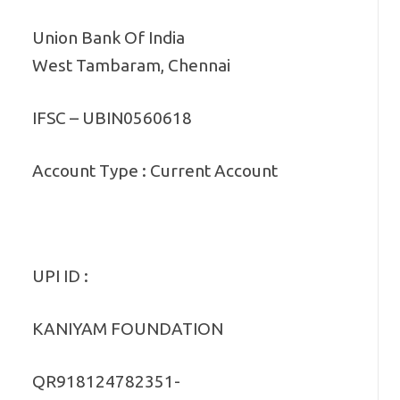
Union Bank Of India
West Tambaram, Chennai
IFSC – UBIN0560618
Account Type : Current Account
UPI ID :
KANIYAM FOUNDATION
QR918124782351-