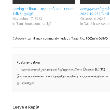
n
d
o
i
d
o
w
n
o
w
)
d
Gaming on linux | TossConf2023 | Online
வாராந்திர செய்திகள
w
)
o
Talk 5 | தமிழில்
2024-10-06 | Tamil
)
w
)
November 17, 2023
October 6, 2024
In "tamil linux community"
In "tamil linux com
Category:
tamil linux community
videos
Tags:
tlc
,
tOZmfw0d8YQ
Post navigation
←
குறைந்த-குறிமுறைவரிகள்/குறிமுறைவரிகள் இல்லாத (LCNC)
இயங்கு தளங்களை பயன்படுத்திடுவதற்கேற்ப வருங்காலத்திற்காக
தயாராகிடுக
Leave a Reply