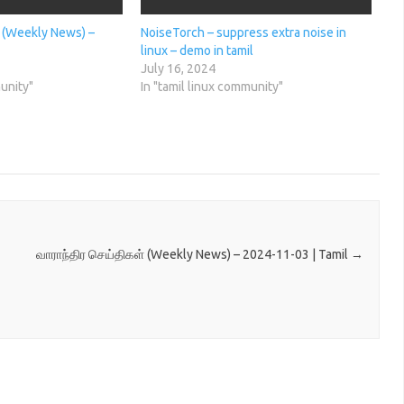
் (Weekly News) –
NoiseTorch – suppress extra noise in
linux – demo in tamil
July 16, 2024
munity"
In "tamil linux community"
வாராந்திர செய்திகள் (Weekly News) – 2024-11-03 | Tamil
→