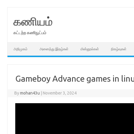
Skip
to
content
கணியம்
கட்டற்ற கணிநுட்பம்
அறிமுகம்
அனைத்து இதழ்கள்
மின்னூல்கள்
நிகழ்வுகள்
Gameboy Advance games in lin
By
mohan43u
|
November 3, 2024