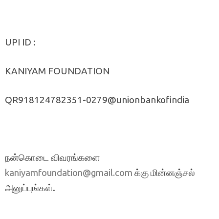
UPI ID :
KANIYAM FOUNDATION
QR918124782351-0279@unionbankofindia
நன்கொடை விவரங்களை
க்கு மின்னஞ்சல்
kaniyamfoundation@gmail.com
அனுப்புங்கள்.