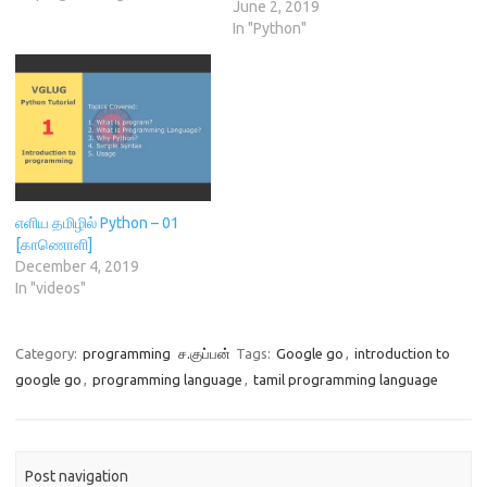
June 2, 2019
n
d
o
i
உருவாக்கிடவும் பயன்படும் ஒரு
d
o
w
n
In "Python"
சிறந்த
o
w
)
d
w
)
o
நிரல்தொடர்மொழியாகும். இது
)
w
)
புதிய நிரல்தொடர் மொழி
மட்டுமன்று. நவீi இணையjf
பக்கங்களை கட்டமைத்து
மேம்படுத்துவதற்கான
சிறந்ததொரு திறன்மிக்க
தளமாக விளங்குகின்றது. இந்த
டார்ட் ஆனது ஜாவா மொழி
எளிய தமிழில் Python – 01
போன்று வாடிக்கையாளர்கள்
[காணொளி]
கட்டமைக்கபட்ட வடிவமைப்பை
December 4, 2019
கட்டாயபடுத்தாத மொழியாகும்.
In "videos"
மேலும்…
Category:
programming
ச.குப்பன்
Tags:
Google go
,
introduction to
google go
,
programming language
,
tamil programming language
Post navigation