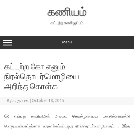
Skip
to
கணியம்
content
கட்டற்ற கணிநுட்பம்
Menu
கட்டற்ற கோ எனும்
நிரல்தொடர்மொழியை
அறிந்துகொள்க
By
ச. குப்பன்
|
October 18, 2015
Go
என்பது கணினியின் அமைவு செயல்முறையை மனதில்கொண்டு
பொதுபயன்பாட்டிற்காக உருவாக்கப்பட்டஒரு நிரல்தொடர்மொழியாகும்
. .
இந்த