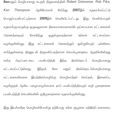
கோ
எனும் மெழியானது கூகுள் நிறுவனத்தின்
Robert Griesemer, Rob Pike,
Ken Thompson
.
ஆகியோரால் சேர்ந்து
2007
இல் உருவாக்கப்பட்டு
பொதுப்பயன்பாட்டிற்காக
2009
இல் வெளியிடப்பட்டது
.
இது மென்பொருள்
உருவாக்குபவருக்கு ஒருவலுவான நிலையானவகையில் குப்பையான கட்டளைகள்
அனைத்தையும் சேகரித்து ஒதுக்குவதற்கான உள்ளக கட்டமைப்பை
வழங்குகின்றது
.
இது கட்டளைகள் அனைத்தும் ஒன்றுசேரும் புள்ளியை
சார்ந்துள்ளதை திறனுடன் நிருவகிப்பதற்கான செயல்முறையை ஆதரிக்கின்றது
என்ற அடிப்படையை பயன்படுத்தி இந்த நிரல்தொடர் மொழியானது
கட்டமைப்பட்டுள்ளது
.
இந்தக் கோ எனும் நிரல்தொடர்மொழியானது
கட்டளைவரிகளை இயந்திரமொழிக்கு மொழிமாற்றம் செய்தல்
,
இணைப்பு
வழங்குதல் ஆகிய பழையவழக்கமாக நாம் பயன்படுத்திவரும் வழி முறைகளை
பயன்படுத்தி செயலிகளின் குறிமுறைகளை உருவாக்குகின்றது
.
இது இயக்கநேர மொழிகள்போன்று தற்போது உள்ள சூழலை ஏற்றிடும் வகையை