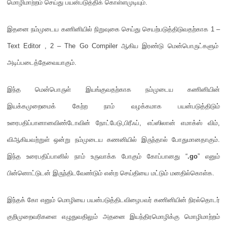
மொழிமாற்றம் செய்து பயன்படுத்திக் கொள்ளமுடியும்
.
இதனை நம்முடைய கணினியில் நிறுவுகை செய்து செயற்படுத்திடுவதற்காக 1 –
Text Editor , 2 – The Go Compiler
ஆகிய இரண்டு மென்பொருட்களும்
அடிப்படைத்தேவையாகும்
.
இந்த மென்பொருள் இயங்குவதற்காக நம்முடைய கணினியின்
இயக்கமுறைமைக் கேற்ற நாம் வழக்கமாக பயன்படுத்திடும்
உரைபதிப்பானானவிண்டோவின் நோட்பேடு
,
பிரீஃப்
,
எப்ஸிலான் எமாக்ஸ் விம்
,
விஆகியவற்றுள் ஒன்று நம்முடைய கணனியில் இருந்தால் போதுமானதாகும்
.
இந்த உரைபதிப்பானில் நாம் உருவாக்க போகும் கோப்பானது
“
.go
”
எனும்
பின்னொட்டுடன் இருந்திடவேண்டும் என்ற செய்தியை மட்டும் மனதில்கொள்க
.
இந்தக் கோ எனும் மொழியை பயன்படுத்திடவிழைபவர் கணினியின் நிரல்தொடர்
குறிமுறைவரிகளை எழுதுவதிலும் அதனை இயந்திரமொழிக்கு மொழிமாற்றம்