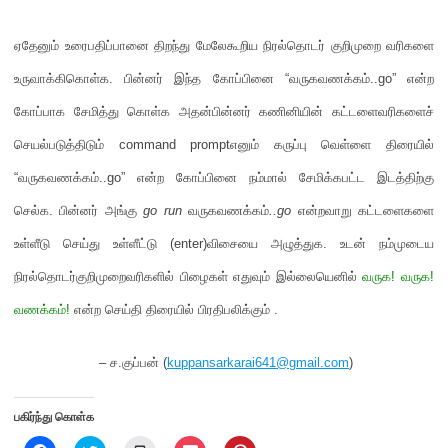
ஏதேனும் உரைபதிப்பானை திறந்து மேலேகூறிய நிரல்தொடர் குறிமுறை வரிகளை
உருவாக்கிகொள்க
.
பின்னர் இந்த கோப்பினை
“
வருகவணக்கம்
..go”
என்ற
கோப்பாக சேமித்து கொள்க அதன்பின்னர் கணினியின் கட்டளைவரிகளைச்
செயல்படுத்திடும்
command prompt
எனும் கருப்பு வெள்ளை திரையில்
“
வருகவணக்கம்
..go”
என்ற கோப்பினை நம்மால் சேமிக்கபட்ட இடத்திற்கு
செல்க
.
பின்னர் அங்கு
go run
வருகவணக்கம்
..go
என்றவாறு கட்டளைகளை
உள்ளீடு செய்து உள்ளீட்டு
(enter)
விசையை அழுத்துக
.
உடன் நம்முடைய
நிரல்தொடர்குறிமுறைவரிகளில் பிழைகள் எதுவும் இல்லையெனில்
வருக
!
வருக
!
வணக்கம்
!
என்ற செய்தி திரையில் பிரதிபலிக்கும்
.
– ச.குப்பன் (
kuppansarkarai641@gmail.com
)
பகிர்ந்து கொள்க