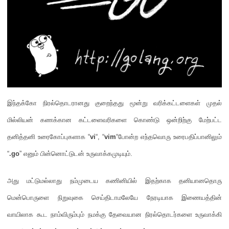
இந்தக்கோ நிரல்தொடரானது குறைந்தது மூன்று வரிக்கட்டளைகள் முதல்
மில்லியன் கணக்கான கட்டளைவரிகளை கொண்டு ஒன்றிற்கு மேற்பட்ட
தனித்தனி உரைகோப்புகளாக
“
vi
“, “
vim
“
போன்ற எந்தவொரு உரைபதிப்பானிலும்
“
.go
”
எனும் பின்னொட்டுடன் உருவாக்கமுடியும்
.
அது மட்டுமல்லாது நம்முடைய கணினியில் இதற்காக தனியானதொரு
மென்பொருளை நிறுவுகை செய்திடாமலேயே நேரடியாக இணையத்தின்
வாயிலாக கூட நாம்விரும்பும் நமக்கு தேவையான நிரல்தொடர்களை உருவாக்கி