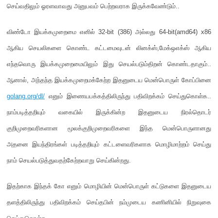
செய்வதிலும் ஓரளவாவது அனுபவம் பெற்றவராக இருக்கவேண்டும்
..
விண்டோ இயக்கமுறைமை எனில்
32-bit (386)
அல்லது
64-bit
(amd64) x86
ஆகிய
செயலி
களை
கொண்ட கட்டமைவு
டன்
லினக்ஸ்
,
மேக்ஒஎக்ஸ் ஆகிய
எந்தவொரு இயக்கமுறைமையில
ும்
இது செயல்படும்திறன் கொண்டதாகும்
..
ஆனால்
,
அந்தந்த இயக்கமுறைமக்கேற்ற இதனுடைய
மென்பொருள
் கோப்பினை
golang.org/dl/
எனும் இணையபக்கத்திலிருந்து பதிவிறக்கம் செய்துகொள்க
..
நாம்படித்தறியும் வகையில் இருக்கின்ற இதனுடைய நிரல்தொடர்
குறிமுறைவரிகளான மூலக்குறிமுறைவரிக
ளை
இந்த மென்பொருளான
து
அதனை இயந்திரங்கள் படித்தறியும் கட்டளைவரிகளாக மொழிமாற்றம் செய்து
நாம்
செயல்
படுத்துவதற்கேற்றவாறு செய்கின்றது
.
இதற்காக இந்தக் கோ எனும் மொழியின் மென்பொருள் கட்டுகளை இதனுடைய
தளத்திலிருந்து பதிவிறக்கம் செய்தபின் நம்முடைய கணினியில் நிறுவுகை