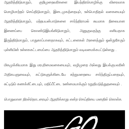
ஆதரித்திடுமாறும்,
குறிமுறைவரிகளை இயந்திரமொழிக்கு விரைவாக
மொழிமாற்றம் செய்திடுமாறும்
,
இடைமுகத்தையும்
,
உள்பொதிதல் வகையையும்
ஆதரித்திடுமாறும்
,
மற்றபயன்பாடுகளை சார்ந்திராமல் சுயமாக நிலையான
இணைப்பை கொண்டுஇயங்கிடுமாறும்
,
அனுகுவதற்கு எளியதாக
இருந்திடுமாறும்
,
பாதுகாப்பானதாகவும்
,
கட்டளைகள் அனைத்தும் ஒன்றுசேரும்
புள்ளியின் உள்ளககட்டமைப்பை ஆதரித்திடுமாறும் வடிவமைக்கபட்டுள்ளது
.
மிகமுக்கியமாக இது மரபுரிமைவகையையும்
,
வழிமுறை அல்லது இயக்குபவரின்
அதிகபளுவையும்
,
கட்டுகளுக்கிடையே சுற்றுமறையை சார்ந்திருப்பதையும்
,
சுட்டிடும் கணக்கீட்டையும்
,
மதிப்பீ்ட்டை உண்மையாக்கும் உறுதிபடுத்துதலையும்
.
பொதுவான நிரல்தொடரையும் ஆதரிக்காது என்ற செய்தியை மனதில் கொள்க
.