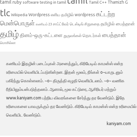
tamil
tamil
ruby
Tamil C++
Thamizh G
software testing in tamil
tlc
கட்டற்ற
Wordpress
எளிய தமிழில் wordpress
Wikipedia
மென்பொருள்
தமிழில் பைத்தான்
சாப்ட்வேர் டெஸ்டிங்
சிறுகதை
கணியம் 23
தமிழ்
பைத்தான்
தினம்-ஒரு-கட்டளை
தொடர்கள்
துருவங்கள்
மொசில்லா
கணியம் இதழின் படைப்புகள் அனைத்தும், கிரியேடிவ் காமன்ஸ் என்ற
உரிமையில் வெளியிடப்படுகின்றன. இதன் மூலம், நீங்கள் o~யாருடனும்
பகிர்ந்து கொள்ளலாம். ~o~ திருத்தி எழுதி வெளியிடலாம். ~o~ வணிக
ரீதியிலும்யன்படுத்தலாம். ஆனால், மூல கட்டுரை, ஆசிரியர் மற்றும்
www.kaniyam.com பற்றிய விவரங்களை சேர்த்து தர வேண்டும். இதே
உரிமைகளை யாவருக்கும் தர வேண்டும். கிரியேடிவ் காமன்ஸ் என்ற உரிமையில்
வெளியிட வேண்டும்.
kaniyam.com