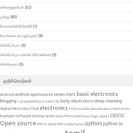
மின்னணுவியல்
(52)
முத்து
(83)
மேககணினி(Cloud)
(1)
மோசில்லா பொதுக்குரல்
(9)
விக்கிப்பீடியா
(5)
விக்கிப்பீடியா:விக்கி மின்மினிகள்
(3)
விக்கிமூலம்
(5)
குறிச்சொற்கள்
basic electronics
AWS
android opensource series
Android
daily electronics
deep-learning
Blogging
css
C programming in tamil
electronics
DSA
digital electronics
include
FOSS
kaniyam php in tamil seires
ODOC
Kaniyam software testing series
linux
logic gates
learn PHP in tamil
Open source
python
python in
PHP in tamil
PHP in tamil series