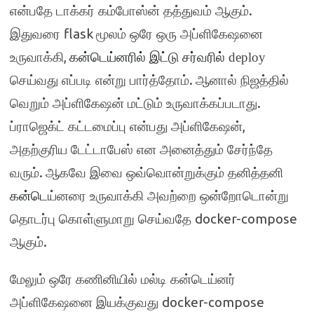
.
என்பதே டாக்கர் கம்போஸ்ன் தத்துவம் ஆகும்
flask
இதுவரை
மூலம் ஒரே ஒரு அப்ளிகேஷனை
,
உருவாக்கி
கன்டெய்னரில் இட்டு சர்வரில்
deploy
.
செய்வது
எப்படி என்று பார்த்தோம்
ஆனால் நிஜத்தில்
.
வெறும் அப்ளிகேஷன் மட்டும் உருவாக்கப்படாது
,
ப்ராஜெக்ட் கட்டமைப்பு என்பது அப்ளிகேஷன்
அதற்குரிய டேட்டாபேஸ் என அனைத்தும் சேர்ந்தே
.
வரும்
ஆகவே இவை ஒவ்வொன்றுக்கும் தனித்தனி
கன்டெ
ய்னரை உருவாக்கி அவற்றை ஒன்றோடொன்று
docker-compose
தொடர்பு கொள்ளுமாறு செய்வதே
.
ஆகும்
மேலும் ஒரே கணினியில் மல்டி கன்டெய்னர்
docker-compose
அப்ளிகேஷனை இயக்குவது