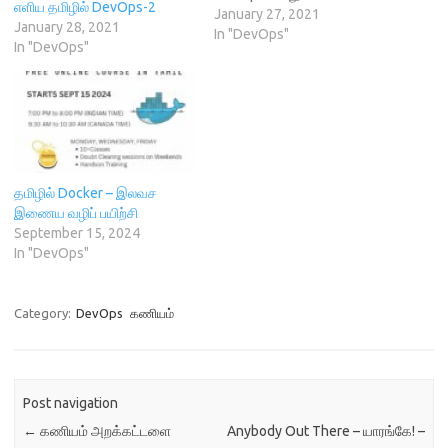
n
e
w
n
எளிய தமிழில் DevOps-2
அழைக்கப்படுகிறது.
January 27, 2021
e
w
w
n
January 28, 2021
w
w
i
e
வாடிக்கையாளர்கள் கேட்கின்ற
In "DevOps"
w
i
n
w
In "DevOps"
விஷயத்தை உருவாக்கித்
i
n
d
w
n
d
o
i
தருபவருக்கு developer என்று
d
o
w
n
o
w
)
பெயர். இவர் தம்முடைய
d
w
)
o
இடத்தில் (local server)
)
w
)
உருவாக்கிய ஒன்றை,
வாடிக்கையாளர்களுடைய
இடத்தில் (Production server)
தமிழில் Docker – இலவச
சிறப்பாக இயங்குமாறு செய்யும்
இணைய வழிப் பயிற்சி
குழுவிற்கு Operations team
September 15, 2024
என்று பெயர். இவ்விரண்டு
In "DevOps"
வேலையையும் ஒருவரே
செய்தால் அவரே Devops
Engineer என்று
அழைக்கப்படுவார்.
Category:
DevOps
கணியம்
எடுத்துக்காட்டாக
உணவகங்களில்…
Post navigation
←
கணியம் அறக்கட்டளை
Anybody Out There – யாரங்கே! –