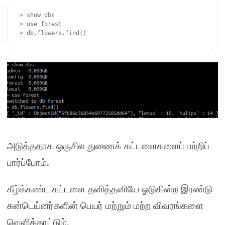
> show dbs

> use forest

> db.flowers.find()
அடுத்ததாக ஒருசில துணைக் கட்டளைகளைப் பற்றிப்
.
பார்ப்போம்
கீழ்க்கண்ட கட்டளை தனித்தனியே ஓடுகின்ற இரண்டு
கன்டெய்னர்களின் பெயர் மற்றும் மற்ற விவரங்களை
வெளிக்காட்டும்
.