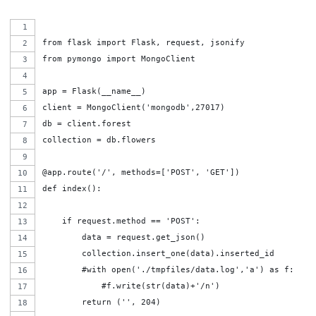
from flask import Flask, request, jsonify
from pymongo import MongoClient
app = Flask(__name__)
client = MongoClient('mongodb',27017)
db = client.forest
collection = db.flowers
@app.route('/', methods=['POST', 'GET'])
def index():
    if request.method == 'POST':
        data = request.get_json()
        collection.insert_one(data).inserted_id
        #with open('./tmpfiles/data.log','a') as f:
            #f.write(str(data)+'/n')
        return ('', 204)