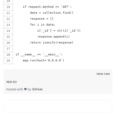
    if request.method == 'GET':
        data = collection.find()
        response = []
        for i in data:
            i['_id'] = str(i['_id'])
            response.append(i)
        return jsonify(response)
if __name__ == '__main__':
    app.run(host='0.0.0.0')
view raw
app.py
hosted with ❤ by
GitHub