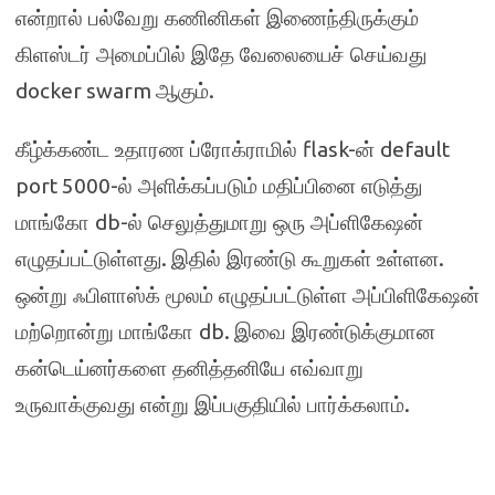
என்றால் பல்வேறு கணினிகள் இணைந்திருக்கும்
கிளஸ்டர் அமைப்பில் இதே வேலையைச் செய்வது
docker swarm
.
ஆகும்
flask-
default
கீழ்க்கண்ட உதாரண ப்ரோக்ராமில்
ன்
port 5000-
ல் அளிக்கப்படும் மதிப்பினை எடுத்து
db-
மாங்கோ
ல் செலுத்துமாறு ஒரு அப்ளிகேஷன்
.
.
எழுதப்பட்டுள்ளது
இதில் இரண்டு கூறுகள் உள்ளன
ஒன்று ஃபிளாஸ்க் மூலம் எழுதப்பட்டுள்ள அப்பிளிகேஷன்
db.
மற்றொன்று மாங்கோ
இவை இரண்டுக்குமான
கன்டெய்னர்களை தனித்தனியே எவ்வாறு
.
உருவாக்குவது என்று இப்பகுதியில் பார்க்கலாம்