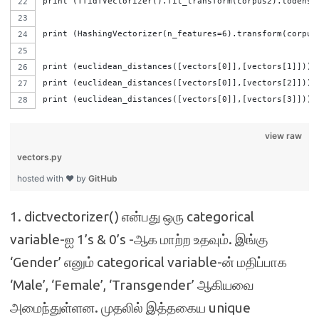
print (TfidfVectorizer().fit_transform(corpus2).todense
print (HashingVectorizer(n_features=6).transform(corpus
print (euclidean_distances([vectors[0]],[vectors[1]]))
print (euclidean_distances([vectors[0]],[vectors[2]]))
print (euclidean_distances([vectors[0]],[vectors[3]]))
view raw
vectors.py
hosted with ❤ by
GitHub
1. dictvectorizer() என்பது ஒரு categorical
variable-ஐ 1’s & 0’s -ஆக மாற்ற உதவும். இங்கு
‘Gender’ எனும் categorical variable-ன் மதிப்பாக
‘Male’, ‘Female’, ‘Transgender’ ஆகியவை
அமைந்துள்ளன. முதலில் இத்தகைய unique