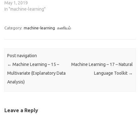
மாற்றி" என்று அழைக்கிறது,
May 1, 2019
இது டஜன் கணக்கான markup
In "machine-learning"
வடிவங்களுக்கும், ஆவண
வகைகளுக்கும் ஆதரவு
தருகிது.…
Category:
machine-learning
கணியம்
Post navigation
←
Machine Learning – 15 –
Machine Learning – 17 – Natural
Multivariate (Explanatory Data
Language Toolkit
→
Analysis)
Leave a Reply