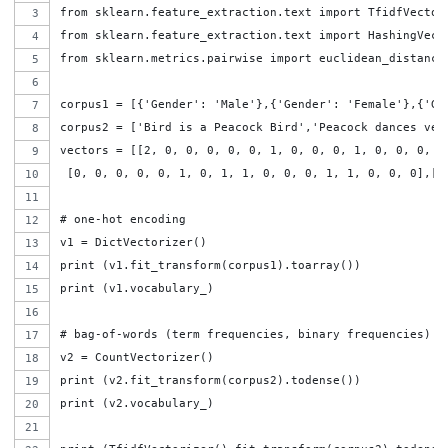
from sklearn.feature_extraction.text import TfidfVector
from sklearn.feature_extraction.text import HashingVect
from sklearn.metrics.pairwise import euclidean_distance
corpus1 = [{'Gender': 'Male'},{'Gender': 'Female'},{'Ge
corpus2 = ['Bird is a Peacock Bird','Peacock dances ver
vectors = [[2, 0, 0, 0, 0, 0, 1, 0, 0, 0, 1, 0, 0, 0, 0
 [0, 0, 0, 0, 0, 1, 0, 1, 1, 0, 0, 0, 1, 1, 0, 0, 0],[0
# one-hot encoding
v1 = DictVectorizer()
print (v1.fit_transform(corpus1).toarray())
print (v1.vocabulary_)
# bag-of-words (term frequencies, binary frequencies)
v2 = CountVectorizer()
print (v2.fit_transform(corpus2).todense())
print (v2.vocabulary_)