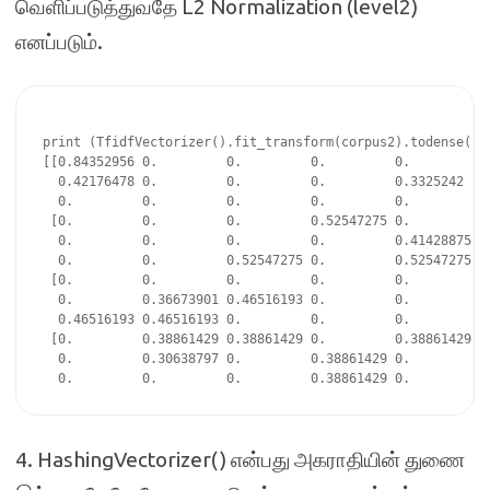
வெளிப்படுத்துவதே L2 Normalization (level2)
எனப்படும்.
print (TfidfVectorizer().fit_transform(corpus2).todense())

[[0.84352956 0.         0.         0.         0.         0.
  0.42176478 0.         0.         0.         0.3325242  0.
  0.         0.         0.         0.         0.        ]

 [0.         0.         0.         0.52547275 0.         0.
  0.         0.         0.         0.         0.41428875 0.
  0.         0.         0.52547275 0.         0.52547275]

 [0.         0.         0.         0.         0.         0.
  0.         0.36673901 0.46516193 0.         0.         0.
  0.46516193 0.46516193 0.         0.         0.        ]

 [0.         0.38861429 0.38861429 0.         0.38861429 0.
  0.         0.30638797 0.         0.38861429 0.         0.
4. HashingVectorizer() என்பது அகராதியின் துணை