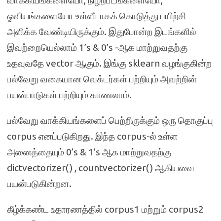
வாக்கியங்களையோ, நிழற்படங்களையோ,
ஓவியங்களையோ உள்ளீடாகக் கொடுத்து பயிற்சி
அளிக்க வேண்டியிருக்கும். இதுபோன்ற இடங்களில்
இவற்றையெல்லாம் 1’s & 0’s -ஆக மாற்றுவதற்கு
உதவுவதே vector ஆகும். இங்கு sklearn வழங்குகின்ற
பல்வேறு வகையான வெக்டர்கள் பற்றியும் அவற்றின்
பயன்பாடுகள் பற்றியும் காணலாம்.
பல்வேறு வாக்கியங்களைப் பெற்றிருக்கும் ஒரு தொகுப்பு
corpus எனப்படுகிறது. இந்த corpus-ல் உள்ள
அனைத்தையும் 0’s & 1’s ஆக மாற்றுவதற்கு
dictvectorizer() , countvectorizer() ஆகியவை
பயன்படுகின்றன.
கீழ்க்கண்ட உதாரணத்தில் corpus1 மற்றும் corpus2