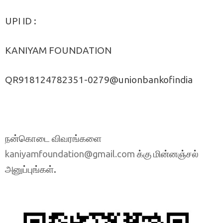
UPI ID :
KANIYAM FOUNDATION
QR918124782351-0279@unionbankofindia
நன்கொடை விவரங்களை
க்கு மின்னஞ்சல்
kaniyamfoundation@gmail.com
அனுப்புங்கள்.