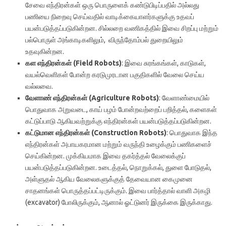
சேவை எந்திரன்கள் ஒரு பொருளைக் கண்டுபிடிப்பதில் அல்லது
பணியை நிறைவு செய்வதில் வாடிக்கையாளர்களுக்கு உதவப்
பயன்படுத்தப்படுகின்றன. சில்லறை வணிகத்தில் இவை சிறப்பு மற்றும்
பல்பொருள் அங்காடிகளிலும், விருந்தோம்பல் துறையிலும்
உதவுகின்றன.
கள எந்திரன்கள் (Field Robots)
: இவை சுரங்கங்கள், காடுகள்,
வயல்வெளிகள் போன்ற கரடுமுரடான பகுதிகளில் வேலை செய்ய
வல்லவை.
வேளாண் எந்திரன்கள் (Agriculture Robots)
: வேளாண்மையில்
பொதுவாக அறுவடை, காய் பழம் போன்றவற்றைப் பறித்தல், களைகள்
கட்டுப்பாடு ஆகியவற்றுக்கு எந்திரன்கள் பயன்படுத்தப்படுகின்றன.
கட்டுமான எந்திரன்கள் (Construction Robots)
: பொதுவாக இந்த
எந்திரன்கள் அபாயகரமான மற்றும் வருந்தி உழைக்கும் பணிகளைச்
செய்கின்றன. முக்கியமாக இவை தகர்த்தல் வேலைக்குப்
பயன்படுத்தப்படுகின்றன. உடைத்தல், நொறுக்கல், துளை போடுதல்,
அள்ளுதல் ஆகிய வேலைகளுக்குத் தேவையான கைமுனை
சாதனங்கள் பொருத்தப்பட்டிருக்கும். இவை பார்த்தால் வாளி அகழி
(excavator) போலிருக்கும், ஆனால் ஓட்டுனர் இருக்கை இருக்காது.