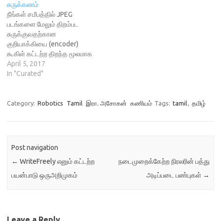
சுருக்கலாம்
நீங்கள் சமீபத்தில் JPEG
படங்களை மேலும் திறம்பட
சுருக்குவதற்கான
குறியாக்கியை (encoder)
கூகிள் கட்டற்ற திறந்த மூலமாக
வெளியிட்டதைப் பற்றிய
April 5, 2017
செய்தியைப் படித்திருக்கக்
In "Curated"
கூடும். அதை உங்கள்
இணையதளத்துக்கு
பயன்படுத்தினால் சேமிப்பிடம்
Category:
Robotics
Tamil
இரா. அசோகன்
கணியம்
Tags:
tamil
,
தமிழ்
மற்றும் பட்டையகலத்துக்காகும்
(bandwidth) செலவைக்
குறைக்கலாம். பயனர்களும்
பக்கங்களை விரைவில் பார்க்க
Post navigation
இயலும். ஆனால்
←
WriteFreely எனும் கட்டற்ற
நடைமுறைக்கேற்ற நிரலரின் பத்து
பயன்படுத்துவது எப்படி?
பிரச்சினைகள் ஏதாவது வருமா?
பயன்பாடு ஒருஅறிமுகம்
அடிப்படை பண்புகள்
→
உமேஷ் குமார் எழுதிய இந்தக்
கட்டுரையில் உபுண்டு-வில்
நிறுவுவது எப்படி என்று
விவரமாக செய்படிகள்…
Leave a Reply