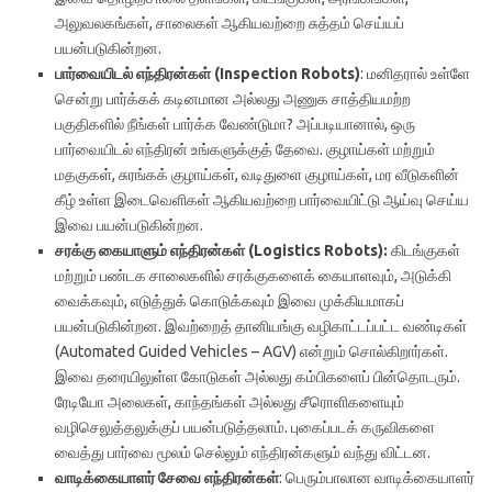
அலுவலகங்கள், சாலைகள் ஆகியவற்றை சுத்தம்
செய்யப்
பயன்படுகின்றன
.
பார்வையிடல் எந்திரன்கள் (Inspection Robots)
: மனிதரால் உள்ளே
சென்று பார்க்கக் கடினமான அல்லது அணுக சாத்தியமற்ற
பகுதிகளில் நீங்கள் பார்க்க வேண்டுமா? அப்படியானால், ஒரு
பார்வையிடல் எந்திரன் உங்களுக்குத் தேவை. குழாய்கள் மற்றும்
மதகுகள், சுரங்கக் குழாய்கள், வடிதுளை குழாய்கள், மர வீடுகளின்
கீழ் உள்ள இடைவெளிகள் ஆகியவற்றை பார்வையிட்டு ஆய்வு செய்ய
இவை பயன்படுகின்றன.
சரக்கு கையாளும் எந்திரன்கள் (Logistics Robots):
கிடங்குகள்
மற்றும் பண்டக சாலைகளில் சரக்குகளைக் கையாளவும், அடுக்கி
வைக்கவும், எடுத்துக் கொடுக்கவும் இவை முக்கியமாகப்
பயன்படுகின்றன. இவற்றைத் தானியங்கு வழிகாட்டப்பட்ட வண்டிகள்
(Automated Guided Vehicles – AGV) என்றும் சொல்கிறார்கள்.
இவை தரையிலுள்ள கோடுகள் அல்லது கம்பிகளைப் பின்தொடரும்.
ரேடியோ அலைகள், காந்தங்கள் அல்லது சீரொளிகளையும்
வழிசெலுத்தலுக்குப் பயன்படுத்தலாம். புகைப்படக் கருவிகளை
வைத்து பார்வை மூலம் செல்லும் எந்திரன்களும் வந்து விட்டன.
வாடிக்கையாளர் சேவை எந்திரன்கள்
: பெரும்பாலான வாடிக்கையாளர்