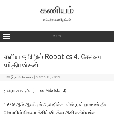
Skip
to
கணியம்
content
கட்டற்ற கணிநுட்பம்
Menu
எளிய தமிழில் Robotics 4. சேவை
எந்திரன்கள்
By
இரா. அசோகன்
|
March 18, 2019
மூன்று மைல் தீவு (Three Mile Island)
1979 ஆம் ஆண்டில் அமெரிக்காவில் மூன்று மைல் தீவு
அணுமின் நிலையத்தில் விபத்து ஆகி கதிரியக்க